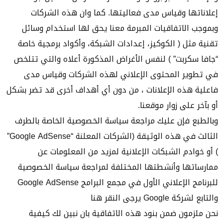
إعلاناتها وقياس مدى فعاليتها. كما وان هذه الشركات
وبموجب الاتفاقيات المبرمة معنا يحق لها استخدام وسائل
تقنية مثل ( الكوكيز، إعدادات الشبكة، وأكواد برمجية خاصة
“جافا سكربت” ) لنفس الأغراض المذكورة أعلاه والتي تتلخص
في تطوير المحتوى الإعلاني لهذه الشركات وقياس مدى
فاعلية هذه الإعلانات ، من دون أي أهداف أخرى قد تضر بشكل
أو بآخر على زوار موقعنا.
وبالطبع فإن عليك مراجعة سياسة الخصوصية الخاصة بالطرف
الثالث في هذه الوثيقة (الشركات المعلنة “Google AdSense”
) أو خوادم الشبكات الإعلانية لمزيد من المعلومات عن
ممارساتها وأنشطتها المختلفة لمراجعة سياسة الخصوصية
للبرنامج الإعلاني الأول في مجمع البرامج Google AdSense
والتابع لشركة Google يرجى
النقر هنا
نحن ملزمون ضمن بنود هذه الاتفاقية بان نبين لك كيفية