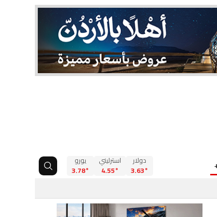
دولار
استرليني
يورو
3.78°
4.55°
3.63°