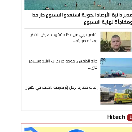
دير دائرة الأرصاد الجوية:استعدوا لإسبوع حار جدا
مفاجأة نهاية الاسبوع
قاصر عربي من عكا مفقود معرض للخطر
وهذه صورته...
حالة الطقس: موجة حر تضرب البلاد وتستمر
حتى...
إصابة خطيرة لرجل إثر تعرضه للعنف في كابول
Hitech
heig