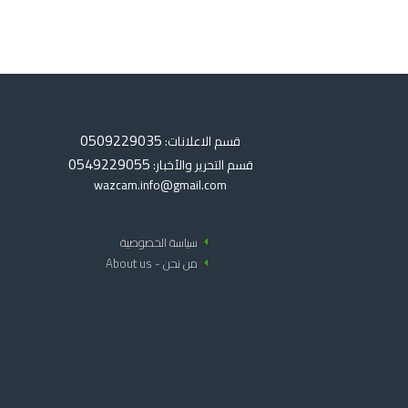
0509229035
قسم الاعلانات:
0549229055
قسم التحرير والأخبار:
wazcam.info@gmail.com
arrow_left
سياسة الخصوصية
arrow_left
من نحن - About us