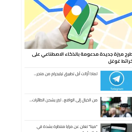
رح ميزة جديدة مدعومة بالذكاء الاصطناعي على
رائط غوغل
لماذا أزالت آبل تطبيق تيليجرام من متجر...
من الخيال إلى الواقع.. ليزر يشحن الطائرات...
"ميتا" تعلن عن مزايا منتظرة بشدة في