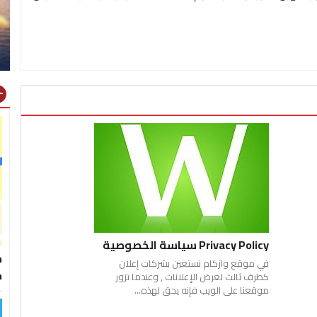
gns
Privacy Policy سياسة الخصوصية
ط
في موقع وازكام نستعين بشركات إعلان
خ
كطرف ثالث لعرض الإعلانات , وعندما تزور
موقعنا على الويب فإنه يحق لهذه...