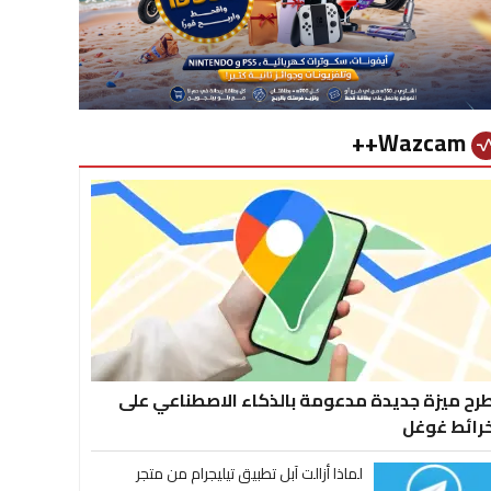
Wazcam++
vital_si
رح ميزة جديدة مدعومة بالذكاء الاصطناعي على
رائط غوغل
لماذا أزالت آبل تطبيق تيليجرام من متجر