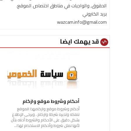
الحقوق, والواجبات في مناطق اختصاص الموقع.
بريد الكتروني
wazcam.info@gmail.com
قد يهمك ايضا
vital_signs
أحكام وشروط موقع وازكام
أحكام وشروط موقع وازكامهذا الموقع
تملكه وتديره شركة وازكام ، ويرجى الإطلاع
بشكل دقيق على الأحكام والشروط أدناه بتأن
لأنها تمثل شروط وأحكام الاستخدام لهذا...