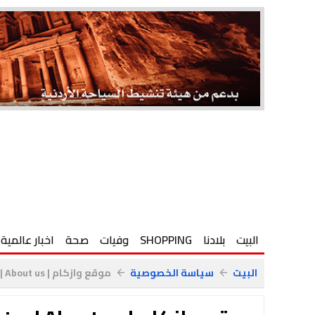
البيت
بلادنا
SHOPPING
وفيات
صحة
اخبار عالمية
البيت
سياسة الخصوصية
موقع وازكام | About us | من نحن
arrow_back
arrow_back