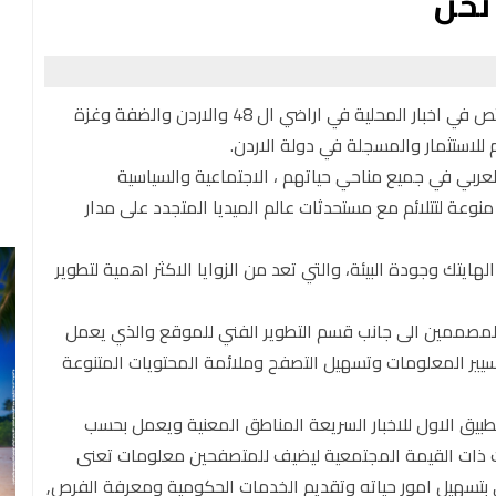
موقع وازكام هو موقع إخباري محلي عالمي متنوّع ، ويختص في اخبار المحلية في اراضي ال 48 والاردن والضفة وغزة
 للاستثمار والمسجلة في دولة الاردن.
العربي في جميع مناحي حياتهم ، الاجتماعية والسياسية
منوعة لتتلائم مع مستحدثات عالم الميديا المتجدد على مدار
الهايتك وجودة البيئة، والتي تعد من الزوايا الاكثر اهمية لتطوير
لمصممين الى جانب قسم التطوير الفني للموقع والذي يعمل
تسيير المعلومات وتسهيل التصفح وملائمة المحتويات المتنوعة
 وتطبيق "وازكام" عام 2015 ليكون التطبيق الاول للاخبار السريعة المناطق المعنية ويعمل بحسب
ت ذات القيمة المجتمعية ليضيف للمتصفحين معلومات تعنى
 بتسهيل امور حياته وتقديم الخدمات الحكومية ومعرفة الفرص,