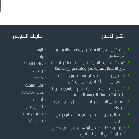
اهم الاخبار
خارطة الموقع
arrow_left
إليكم تقرير وزارة الصحة حول وضع العائدين من
arrow_left
البيت
أسر حماس
arrow_left
بلادنا
arrow_left
كيف أثرت الحرب الحالية على نسب الوفاة والاصابة
SHOPPING
arrow_left
لدى الأطفال مقارنة مع أوقات طوارئ سابقة!
arrow_left
وفيات
arrow_left
5 ملايين ريال سعودي لجميع اللاعبين بالمنتخب
arrow_left
صحة
السعودي مكافأة الفوز على الارجنتين
arrow_left
اخبار عالمية
arrow_left
تعطيل المدراس في نهاية العام الدراسي: تمهيدًا
arrow_left
مالنا | MALNA
لأزمة افتتاح السنة الدراسية القادمة
arrow_left
أحداث
arrow_left
الاتفاق بين الائتلاف والمعارضة: حل الكنيست يوم
arrow_left
اغاني وفن
الأربعاء
arrow_left
محتوى ممول
arrow_left
اللجنة التوجيهية لمنتدى النقب تجتمع اليوم في
البحرين
Wazcam++
arrow_left
arrow_left
صور - بعد طلاقها من أبو هشيمة ياسمين صبري
تأخذ إجازة في المحيط الهندي