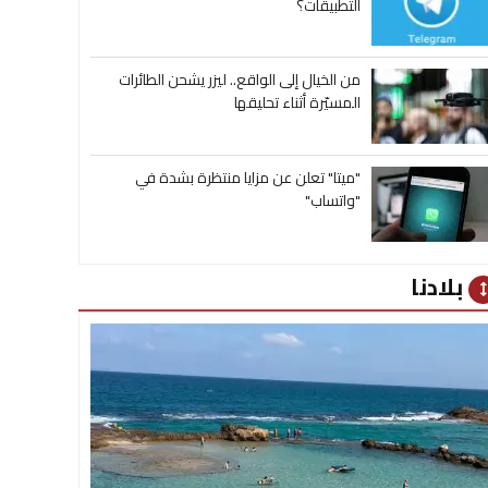
التطبيقات؟
من الخيال إلى الواقع.. ليزر يشحن الطائرات
المسيّرة أثناء تحليقها
"ميتا" تعلن عن مزايا منتظرة بشدة في
"واتساب"
بلادنا
heig