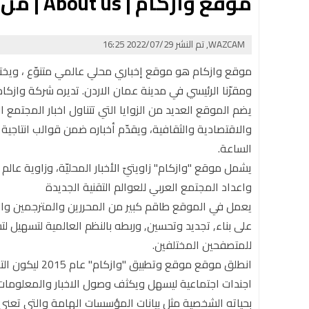
موقع وازكام | About us | من نحن
WAZCAM, تم النشر 2022/07/29 16:25
ومقرّنا الرئيسي في مدينة عمان الاردن. تديره شركة وازكام
يضم الموقع العديد من الزوايا التي تتناول اخبار المجتمع 
والاقتصادية والثقافية، ويقدّم أخباره ضمن قوالب انتاجية 
الساعة.
يشمل موقع "وازكام" زاويتيّ الأخبار المحليّة، وزاوية عالم 
واعداد المجتمع العربي للعوالم التقنية الجديدة
يعمل في الموقع طاقم كبير من المحررين والمترجمين وا
على بناء, تجديد وتحسين, وربطه بالنظم العالمية لتسهيل ل
للمتصفحين المختلفين.
انطلق موقع موقع
اجندات اجتماعية ليسهل ويكثف وصول الاخبار والمعلوما
بحياته الشخصية مثل بيانات المؤسسات الهامة والتي تعنى