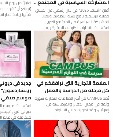
المشاركة السياسية في المجتمع...
يُتوقع أن تشهد الب
أعلن "ائتلاف 2026" في بيان رسمي عن انطلاق
شأنها زيادة خطر اندل
حملته الرسمية لرفع نسبة التصويت وتعزيز
المشاركة السياسية في المجتمع العربي،
استعدادًا لانتخابات الكنيست المقررة يوم...
العلامة التجارية التي ترافقكم في
جديد في ديوت
كل مرحلة من الدراسة والعمل
موسم صيفي 
تُعد CAMPUS من أكثر العلامات التجارية شهرة
وثقة في مجال الدفاتر والقرطاسية في
إسرائيل، وقد تطورت خلال السنوات...
ديوتي فري "جيمس 
متكاملة في عالم ال