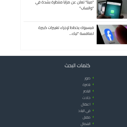
"ميتا" تعلن عن مزايا منتظرة بشدة في
"واتساب"
فيسبوك يخطط لإجراء تغييرات كبيرة
لمنافسة "تيك...
كلمات البحث
arrow_left
صور
arrow_left
ناصرة
arrow_left
الناصر
arrow_left
حادث
arrow_left
اعتقال
arrow_left
في البلاد
arrow_left
مقتل
arrow_left
الشمال