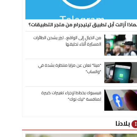
ماذا أزالت آبل تطبيق تيليجرام من متجر التطبيقات؟
من الخيال إلى الواقع.. ليزر يشحن الطائرات
المسيّرة أثناء تحليقها
"ميتا" تعلن عن مزايا منتظرة بشدة في
"واتساب"
فيسبوك يخطط لإجراء تغييرات كبيرة
لمنافسة "تيك توك"
بلادنا
heig