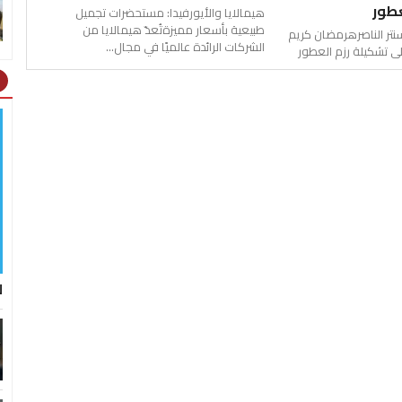
عطور
هيمالايا والأيورفيدا: مستحضرات تجميل
طبيعية بأسعار مميزةتُعدّ هيمالايا من
تر الناصرهرمضان كريم
الشركات الرائدة عالميًا في مجال...
ht
ل