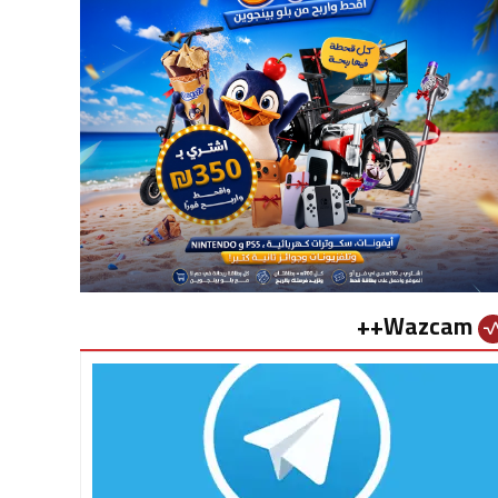
Wazcam++
vital_si