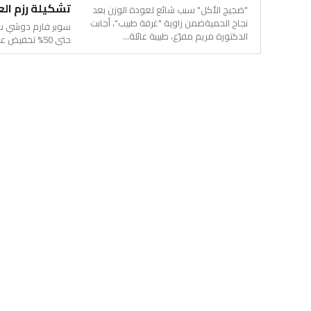
تشكيلة رزم ال
"ضجيج الأكل" سبب شائع لعودة الوزن بعد
نجاح الحميةضمن زاوية "غرفة طبيب"، أجابت
سوبر فارم دوشي سن
الدكتورة مريم مفرّع، طبيبة عائلة...
حتى 50% تخفيض على تشكيلة رزم العطور