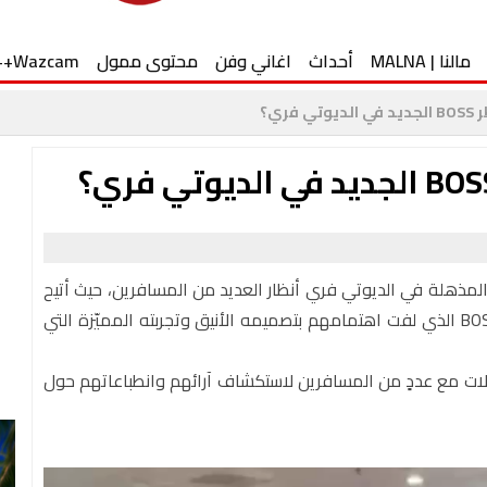
مالنا | MALNA
أحداث
اغاني وفن
محتوى ممول
Wazcam++
ري؟
 أجواءٍ تنبض بالفخامة والرقيّ، استوقفت زاوية BOSS المذهلة في الديوتي فري أنظار العديد من المسافرين، حيث أتيح
لهم التعرّف على العطر الرجالي الجديدBOSS Bottled Beyond الذي لفت اهتمامهم بتصميمه الأنيق وتجربته المميّزة التي
ات مع عددٍ من المسافرين لاستكشاف آرائهم وانطباعاتهم حول