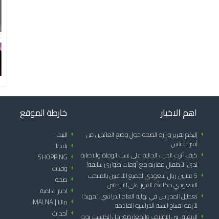
اهم الاخبار
خارطة الموقع
arrow_left
إليكم تقرير وزارة الصحة حول وضع العائدين من
arrow_left
البيت
أسر حماس
arrow_left
بلادنا
arrow_left
كيف أثرت الحرب الحالية على نسب الوفاة والاصابة
SHOPPING
arrow_left
لدى الأطفال مقارنة مع أوقات طوارئ سابقة!
arrow_left
وفيات
arrow_left
5 ملايين ريال سعودي لجميع اللاعبين بالمنتخب
arrow_left
صحة
السعودي مكافأة الفوز على الارجنتين
arrow_left
اخبار عالمية
arrow_left
تعطيل المدراس في نهاية العام الدراسي: تمهيدًا
arrow_left
مالنا | MALNA
لأزمة افتتاح السنة الدراسية القادمة
arrow_left
أحداث
arrow_left
الاتفاق بين الائتلاف والمعارضة: حل الكنيست يوم