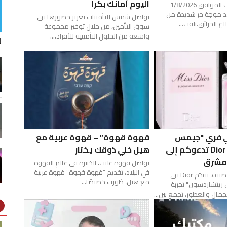
اليوم أمانك بكرا
اعتبارًا من يوم السبت الموافق 1/8/2026
لاد موجة حر شديدة من
تواصل شمس للتأمينات تعزيز حضورها في
اع الحرائق.نلفت...
سوق التأمين، من خلال توفير مجموعة
واسعة من الحلول التأمينية للأفراد،...
ل
ي فري "جيمس
قهوة قهوة” – قهوة عربية مع
ريتشاردسون" Dior تدعوكم إلى
هيل خلي ذوقك يختار
مشرق
تواصل قهوة عليت، الخبيرة في عالم القهوة
في البلاد، تقديم “قهوة قهوة” قهوة عربية
استعدادًا لموسم الصيف، تقدّم Dior في
مع هيل، طُورت خصيصًا...
ريتشاردسون" تجربة
جمال والعطور، تجمع بين...
ht