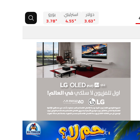
دولار
استرليني
يورو
3.78°
4.55°
3.63°