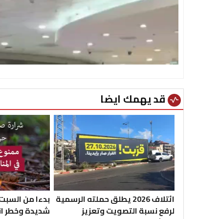
قد يهمك ايضا
vital_signs
ائتلاف 2026 يطلق حملته الرسمية
بدءا من السبت 
لرفع نسبة التصويت وتعزيز
شديدة وخطر اند