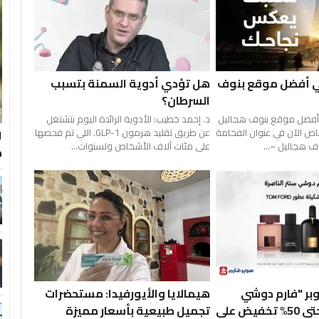
ي أفضل موقع بنوف
هل تؤدي أدوية السمنة بتسبب
السرطان؟
 أفضل موقع بنوف هجاليل
د. إحمد خطيب: الأدوية الرائدة اليوم بتشتغل
اص الآن في عنوان الفخامة
عن طريق تقليد هرمون GLP-1. اللي تم فحصها
ا
على مئات آلاف الأشخاص ولسنوات...
م
بر "فارم دوشي
هيمالايا والأيورفيدا: مستحضرات
سنتر" الناصره حتى 50% تخفيض على
تجميل طبيعية بأسعار مميزة