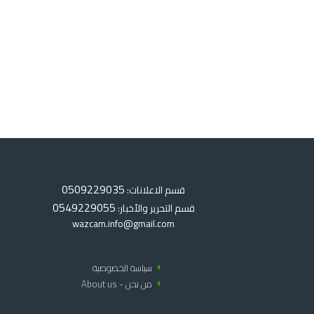
0509229035
قسم الاعلانات:
0549229055
قسم التحرير والأخبار:
wazcam.info@gmail.com
arrow_left
سياسة الخصوصية
arrow_left
من نحن - About us