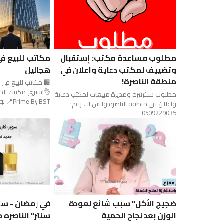
مكاتب للبيع ف
مطلوب مساعدة مكتب: إستقبال
هجاليل
وتضييف لمكتب دعاية واعلان في
منطقة الناصرة!
🏢 مكاتب للبيع في
👌اشتري مكتبك الخ
مطلوب سكرتيرة ومديرة مبيعات لمكتب دعاية
Prime By BST📍 نوف هجاليل –...
واعلان في منطقة الناصرة!واتس اب رقم:
0509229035
ضجيج الأكل" سبب شائع لعودة
في رمضان - سو
الوزن بعد نجاح الحمية