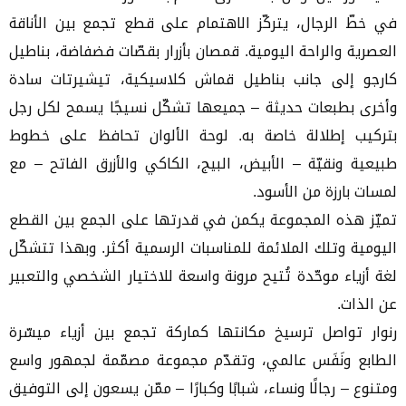
في خطّ الرجال، يتركّز الاهتمام على قطع تجمع بين الأناقة
العصرية والراحة اليومية. قمصان بأزرار بقصّات فضفاضة، بناطيل
كارجو إلى جانب بناطيل قماش كلاسيكية، تيشيرتات سادة
وأخرى بطبعات حديثة – جميعها تشكّل نسيجًا يسمح لكل رجل
بتركيب إطلالة خاصة به. لوحة الألوان تحافظ على خطوط
طبيعية ونقيّة – الأبيض، البيج، الكاكي والأزرق الفاتح – مع
لمسات بارزة من الأسود.
تميّز هذه المجموعة يكمن في قدرتها على الجمع بين القطع
اليومية وتلك الملائمة للمناسبات الرسمية أكثر. وبهذا تتشكّل
لغة أزياء موحّدة تُتيح مرونة واسعة للاختيار الشخصي والتعبير
عن الذات.
رنوار تواصل ترسيخ مكانتها كماركة تجمع بين أزياء ميسّرة
الطابع ونَفَس عالمي، وتقدّم مجموعة مصمّمة لجمهور واسع
ومتنوع – رجالًا ونساء، شبابًا وكبارًا – ممّن يسعون إلى التوفيق