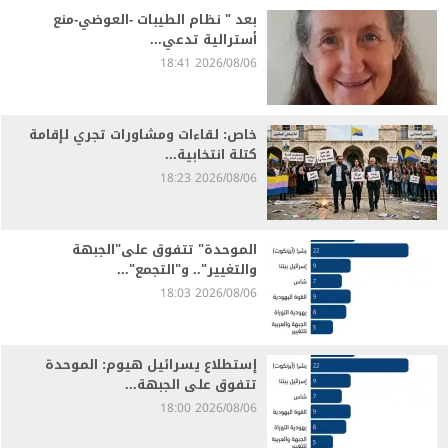
بعد " نظام الطيبات -العوضي-منع
أسترالية تدعي...
2026/08/06 18:41
خاص: لقاءات ومشاورات تجري لإقامة
كتلة انتخابية...
2026/08/06 18:23
الموحدة" تتفوق على"الجبهة
والتغيير".. و"التجمع"...
2026/08/06 18:03
إستطلاع يسرائيل هيوم: الموحدة
تتفوق على الجبهة...
2026/08/06 18:00