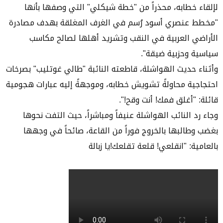
لإلقاء خطابه، محذراً من "خطة شيكلي" التي وصفها بأنها
"مخطط عنصري أسود رُسم في الغرف المغلقة بهدف مصادرة
الأراضي العربية في النقب وتشريد أهلها لصالح مكاسب
سياسية وحزبية ضيقة".
وأثناء حديث الهواشلة، قاطعته النائبة "طالي غوتليب" بصرخات
احتجاجية محاولةً تشويش خطابه، وموجهةً إليه عبارات هجومية
قائلة: "أغلق فمك! أنت وقح!".
وجاء رد النائب الهواشلة عنيفاً ومباشراً، حيث التفت نحوها
بغضب وطالبها بالخروج فوراً من القاعة، صائحاً في وجهها
بالعامية: "انقلعي! قلعة تقلعك!يا زبالة