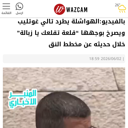
26°
rainy
ارسل
القائمة
بالفيديو:الهواشلة يطرد تالي غوتليب
ويصرخ بوجهها “قلعة تقلعك يا زبالة”
خلال حديثه عن مخطط النق
2026/06/02 18:59
|