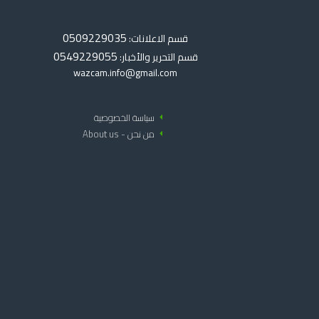
0509229035
قسم الاعلانات:
0549229055
قسم التحرير والأخبار:
wazcam.info@gmail.com
arrow_left
سياسة الخصوصية
arrow_left
من نحن - About us