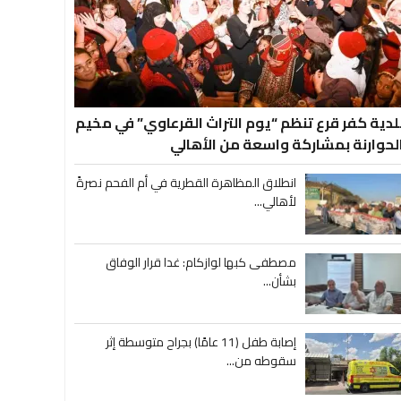
لدية كفر قرع تنظم “يوم التراث القرعاوي” في مخيم
لحوارنة بمشاركة واسعة من الأهالي
انطلاق المظاهرة القطرية في أم الفحم نصرةً
لأهالي...
مصطفى كبها لوازكام: غدا قرار الوفاق
بشأن...
إصابة طفل (11 عامًا) بجراح متوسطة إثر
سقوطه من...