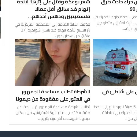
شخاص جراء حادث طرق
شعر بوعكة وقتل على إثرها! لائحة
إتهام ضد سائق أقل عمالا
فلسطينيين ودهس أحدهم...
ي نجمة داود الحمراء في
 بالإضافة إلى متطوعين
قدّمت النيابة العامة إلى المحكمة المركزية في
عربة،...
بئر السبع لائحة اتهام ضد باسل شوامرة (27
عامًا)، من سكان دورا،...
ل على شاطئ في
الشرطة تطلب مساعدة الجمهور
في العثور على مفقودة من ديمونا
في تمام الساعة 6:24 صباحًا، ورد بلاغ إلى الخط
تطلب الشرطة مساعدة الجمهور في البحث عن
 داود الحمراء في منطقة
مفقودة تُدعى ماريا لوكاشيفيتش، من سكان
ل من...
ديمونا، شوهدت آخر مرة بتاريخ...