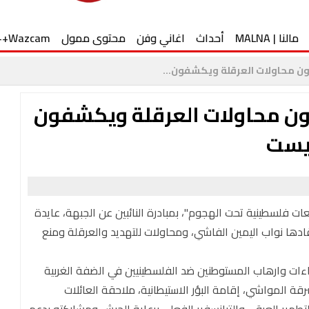
مالنا | MALNA
أحداث
اغاني وفن
محتوى ممول
Wazcam++
 محاولات العرقلة ويكشفون...
ن محاولات العرقلة ويكشفون
نيست
ات فلسطينية تحت الهجوم"، بمبادرة النائبين عن الجبهة، عايدة
ها نواب اليمين الفاشي، ومحاولات للتهديد والعرقلة ومنع
ءات وارهاب المستوطنين ضد الفلسطينيين في الضفة الغربية
ة المواشي، إقامة البؤر الاستيطانية، ملاحقة العائلات