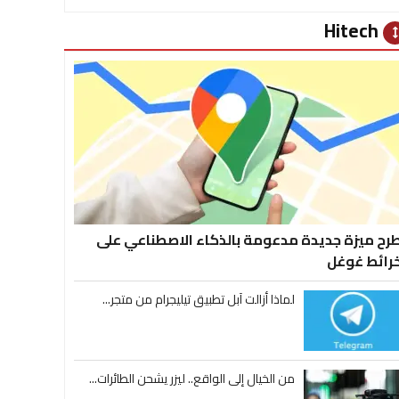
Hitech
heig
رح ميزة جديدة مدعومة بالذكاء الاصطناعي على
رائط غوغل
لماذا أزالت آبل تطبيق تيليجرام من متجر...
من الخيال إلى الواقع.. ليزر يشحن الطائرات...