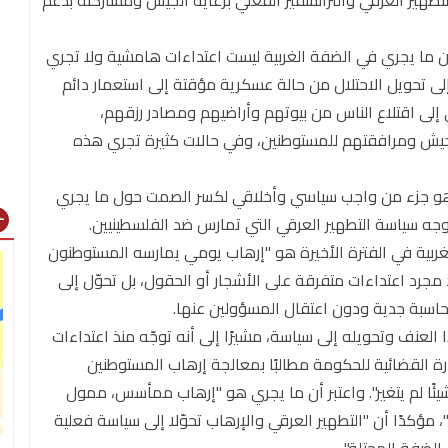
تطهير العرقي والترانسفير الفعلي برعاية الجيش ومشاركته بدعم
 أن ما يجري في الضفة الغربية ليست اعتداءات هامشية ولا تجري
تحويل الاحتلال من حالة عسكرية مؤقتة إلى استعمار دائم
إلى اقتلاع الناس من بيوتهم وأراضيهم ومصادر رزقهم،
لجيش ومرافقتهم للمستوطنين، وفي حالات كثيرة تجري هذه
هو جزء من واجب سياسي وأخلاقي لكسر الصمت حول ما يجري
gns
ه سياسة التطهير العرقي التي تمارس ضد الفلسطينيين.
ربية في الفترة الأخيرة هو "إرهاب يومي يمارسه المستوطنون
 مجرد اعتداءات متفرقة على الأشجار أو الحقول، بل تحوّل إلى
اسبة جدية ودون اعتقال المسؤولين عنها.
نف وتحويله إلى سياسة، مشيرًا إلى أنه توجّه منذ اعتداءات
المستشارة القضائية للحكومة مطالبًا بمعالجة إرهاب المستوطنين
ئًا لم يتغير". واعتبر أن ما يجري هو "إرهاب ممأسس، ممول
مؤكدًا أن "التطهير العرقي والإرهاب تحوّلا إلى سياسة فعلية