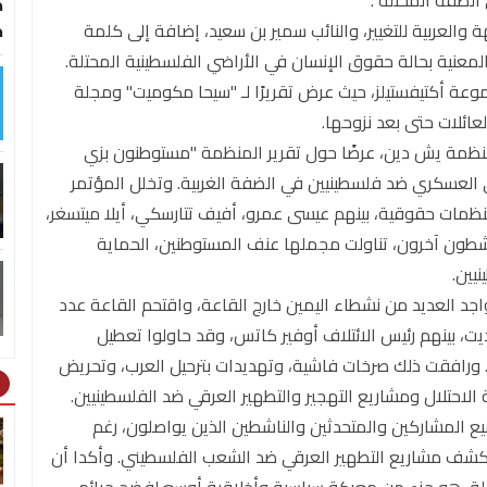
الضفة المحتلة".
ط
والعربية للتغيير، والنائب سمير بن سعيد، إضافة إلى كلمة
خ
 المعنية بحالة حقوق الإنسان في الأراضي الفلسطينية المحتلة.
 أكتيفستيلز، حيث عرض تقريرًا لـ "سيحا مكوميت" ومجلة
منظمة يش دين، عرضًا حول تقرير المنظمة "مستوطنون بزي
ي العسكري ضد فلسطينيين في الضفة الغربية. وتخلل المؤتمر
مات حقوقية، بينهم عيسى عمرو، أفيف تتارسكي، أيلا ميتسغر،
اشطون آخرون، تناولت مجملها عنف المستوطنين، الحماية
يين.
اجد العديد من نشطاء اليمين خارج القاعة، واقتحم القاعة عدد
ت، بينهم رئيس الائتلاف أوفير كاتس، وقد حاولوا تعطيل
 ورافقت ذلك صرخات فاشية، وتهديدات بترحيل العرب، وتحريض
ht
حتلال ومشاريع التهجير والتطهير العرقي ضد الفلسطينيين.
ع المشاركين والمتحدثين والناشطين الذين يواصلون، رغم
وكشف مشاريع التطهير العرقي ضد الشعب الفلسطيني. وأكدا أن