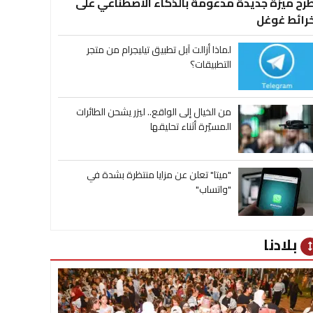
رح ميزة جديدة مدعومة بالذكاء الاصطناعي على
رائط غوغل
لماذا أزالت آبل تطبيق تيليجرام من متجر
التطبيقات؟
من الخيال إلى الواقع.. ليزر يشحن الطائرات
المسيّرة أثناء تحليقها
"ميتا" تعلن عن مزايا منتظرة بشدة في
"واتساب"
بلادنا
heig