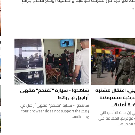
قلة، هو جزء من معركة سياسية وأخلاقية أوسع لفضح جرائم
م.
ب
ا
لي: اعتقال مشتبه
شاهدوا - سيارة "تقتحم" مقهى
 مركبة مستوطنة
أراجيل في رهط
ية أمنية...
شاهدوا - سيارة "تقتحم" مقهى أراجيل في
رهط Your browser does not support the
ي إن حالة التأهب التي
audio tag.
عوفريم، المقامة على
المحتلة،...