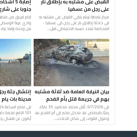
القبض على مشتبه به بإطلاق نار
إصابة 5 أ
على رجل من عسفيا
جنوبا على شارع 90
مركز شرطة نيشر يلقي القبض على مشتبه به
قام فريق من متطوع
في حادثة إطلاق نار على رجل في عسفيا -
وادي عربة الوسطى،
المحكمة تمدد حبسه الاحتياطي.قبل...
من وحدة إنقاذ وادي 
بيان النيابة العامة ضد ثلاثة مشتبه
إنتشال جثة رج
بهم في جريمة قتل بأم الفحم
مدينة بات يام
في 5/7/2026، قُتل محمد محاميد، 35 عامًا،
رميًا بالرصاص عند مدخل مخبز في أم الفحم.عند
101 التابع لنجمة
وصول القوات إلى مكان الحادث،...
أيالون عن انتشال رج