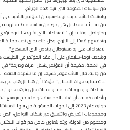
الفلسطينية حتى بعد تهجيرها من أماكن سكنها الأصلية، ال
من سياسات الحكومة التي تتيح هذه الجرائم.
وافتتحت النائبة عايدة توما-سليمان المؤتمر بالتأكيد على
من قبل ثلة فقط، بل هي جزء من سياسة منظمة تهدف إلى 
ومتواصل. وقالت إن "الاعتداءات التي نشهدها اليوم تؤدي 
وتدفعهم قسرًا إلى النزوح، وكل ذلك يجري تحت حماية ا
الاعتداءات على يد مستوطنين يرتدون الزي العسكري".
وشددت توما-سليمان على أن عقد المؤتمر في الكنيست 
في الضفة، مضيفة أن المؤتمر يشكل "مرآة وصرخة" في وج
من جانبه، قال النائب عوفر كسيف إن ما تشهده الضفة الغ
تحت حماية قوات الاحتلال"، مؤكدًا أن هذا الإرهاب لم يعد
اعتداءات وبوغرومات دامية وعمليات قتل وترهيب، دون مح
وأضاف كسيف أن غياب المحاسبة هو ما سمح بتوسيع هذا الع
حوارة عام 2023 إلى الجهات المسؤولة من بينها 
ومجموعات التحريض والتنسيق عبر شبكات التواصل، "لكن شي
ومدعوم من الدولة، ويتم بتعاون كامل مع قوات الاحتلال"، 