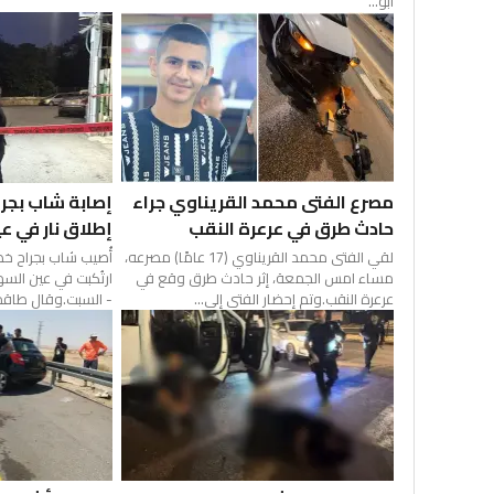
أبو...
مصرع الفتى محمد القريناوي جراء
إصابة شاب بجرا
حادث طرق في عرعرة النقب
إطلاق نار في ع
لقي الفتى محمد القريناوي (17 عامًا) مصرعه،
أُصيب شاب بجراح خطي
مساء امس الجمعة، إثر حادث طرق وقع في
ارتُكبت في عين السه
عرعرة النقب.وتم إحضار الفتى إلى...
- السبت.وقال طاقم 