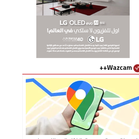
Wazcam++
vital_si