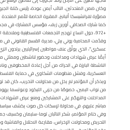
نتاجها تطبّق على الأرض وقد تجاوزت إلى مناطق أوسع في 
وكان ضمن المتحدثين، النائب أيمن عودة، رئيس كتلة الجبهة 
مصوّرة لفرانشيسكا ألبانيز، المقررة الخاصة للأمم المتحدة
كما شارك الصحافي أورين زيف، مؤسس المشارك في مجموعة
+972، حول اتساع تهجير التجمعات الفلسطينية وملاحقة العائلات حتى بعد نزوحها.
وقدّمت المحامية روني بيلي، مديرة القسم القانوني في 
عسكري"، الذي يوثّق عنف مواطنين إسرائيليين يرتدون الز
أيضًا عرض شهادات ومداخلات وحضور لناشطين وممثلي منظ
الناشطة البارزة في الحراك من أجل إعادة المخطوفين ون
العسكرية، وفشل منظومات الشكاوى في حماية الفلسطين
ويذكر أن المؤتمر لم يخل من محاولات التخريب، كان قد تو
من نواب اليمين، خصوصًا من حزبي الليكود وعوتسما يهودي
المداخلات والتهجّم على المشاركين ومنع عرض الشهادات.
مباشر عليهم، في محاولة لإسكات كل صوت يكشف سياسة الا
وفي ختام المؤتمر، شكر النائبان توما-سليمان وكسيف جمي
التحريض ومحاولات الإخراس، مقارعة الاحتلال والفاشية 