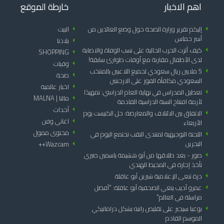
اهم الاخبار
خارطة الموقع
arrow_left
إليكم تقرير وزارة الصحة حول وضع العائدين من
arrow_left
البيت
أسر حماس
arrow_left
بلادنا
arrow_left
كيف أثرت الحرب الحالية على نسب الوفاة والاصابة
SHOPPING
arrow_left
لدى الأطفال مقارنة مع أوقات طوارئ سابقة!
arrow_left
وفيات
arrow_left
5 ملايين ريال سعودي لجميع اللاعبين بالمنتخب
arrow_left
صحة
السعودي مكافأة الفوز على الارجنتين
arrow_left
اخبار عالمية
arrow_left
تعطيل المدراس في نهاية العام الدراسي: تمهيدًا
arrow_left
مالنا | MALNA
لأزمة افتتاح السنة الدراسية القادمة
arrow_left
أحداث
arrow_left
الاتفاق بين الائتلاف والمعارضة: حل الكنيست يوم
arrow_left
اغاني وفن
الأربعاء
arrow_left
محتوى ممول
arrow_left
اللجنة التوجيهية لمنتدى النقب تجتمع اليوم في
البحرين
Wazcam++
arrow_left
arrow_left
صور - بعد طلاقها من أبو هشيمة ياسمين صبري
تأخذ إجازة في المحيط الهندي
arrow_left
درة تنعى الإعلامية شيرين أبو عاقلة
arrow_left
عمرو أديب ينعي الصحفية أبو عاقلة: "أفضل
مراسلة في العالم"
arrow_left
بوغبا سيجبر على تقليص راتبه بشكل دراماتيكي
الموسم القادم