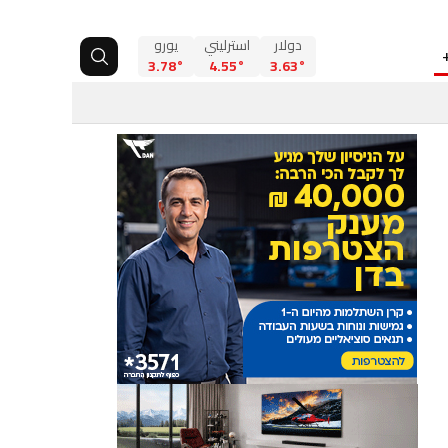
دولار
استرليني
يورو
3.78°
4.55°
3.63°