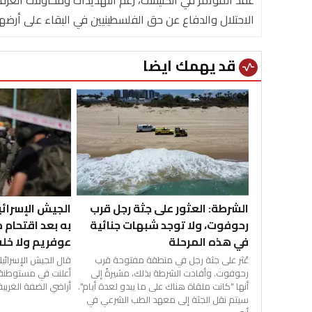
عقد المؤتمر في الكنيست، رغم التهديدات ومحاولات العر
الاحتلال والدفاع عن حق الفلسطينيين في البقاء على أرضه
قد يهمك ايضا
vital_signs
الجيش الإسرائي
الشرطة: العثور على جثة رجل قرب
به بعد اقتحام
رحوفوت، ولا توجد شبهات جنائية
عوفريم ولا خلف
في هذه المرحلة
قال الجيش الإسرائيل
عُثر على جثة رجل في منطقة مفتوحة قرب
أعلنت في مستوطنة 
رحوفوت. وأفادت الشرطة بذلك، مشيرةً إلى
أراضي الضفة الغربية 
أنها "كانت ملقاة هناك على ما يبدو لعدة أيام".
سيتم نقل الجثة إلى معهد الطب الشرعي في