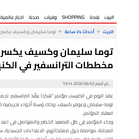
البيت
بلادنا
SHOPPING
وفيات
صحة
اخبار عالمية
البيت
أحداث 24 ساعة
توما سليمان وكسيف يكسرون
arrow_back
arrow_back
توما سليمان وكسيف يكسرو
مخططات الترانسفير في الك
, تم النشر 2026/06/02 19:14
عقد اليوم في الكنيست مؤتمر "هكذا ينفّذ الترانسفير: تجمع
توما-سليمان وعوفر كسيف، وذلك وسط أجواء تحريضية قاد
انعقاد المؤتمر.
وجاء المؤتمر في ظل التصعيد الخطير والمتواصل في اعتدا
المحتلة، مواصلة حرق ممتلكاتهم، الاعتداءات الجسدية، سرق