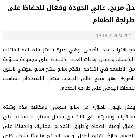
حلّ مريح، عالي الجودة وفعّال للحفاظ على
طزاجة الطعام
2026/06/04 19:18
|
مع اقتراب عيد الأضحى، وهي فترة تتميّز بالضيافة العائلية
الواسعة، وتحضير وجبات العيد، والحفاظ على مجموعة متنوّعة
من الأطعمة في الثلاجة، تقدّم سانو منتج سانو سوشي نايلون
لاصق+، وهو منتج عالي الجودة، سهل الاستخدام ومناسب
للحفاظ اليومي على طزاجة الطعام.
يمتاز نايلون لاصق+ من سانو سوشي بإمكانية مدّه وشدّه
بسهولة، وبقدرته على الالتصاق بشكل ممتاز، ما يساعد على
إغلاق أوعية الطعام وأطباق التقديم بفعالية، والحفاظ على
الطعام طازجًا لفترة أطول. ويُعد المنتج مناسبًا بشكل خاص