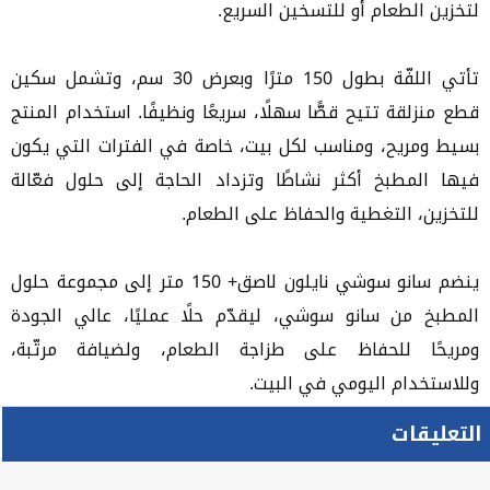
لتخزين الطعام أو للتسخين السريع.
تأتي اللفّة بطول 150 مترًا وبعرض 30 سم، وتشمل سكين
قطع منزلقة تتيح قصًّا سهلًا، سريعًا ونظيفًا. استخدام المنتج
بسيط ومريح، ومناسب لكل بيت، خاصة في الفترات التي يكون
فيها المطبخ أكثر نشاطًا وتزداد الحاجة إلى حلول فعّالة
للتخزين، التغطية والحفاظ على الطعام.
ينضم سانو سوشي نايلون لاصق+ 150 متر إلى مجموعة حلول
المطبخ من سانو سوشي، ليقدّم حلًا عمليًا، عالي الجودة
ومريحًا للحفاظ على طزاجة الطعام، ولضيافة مرتّبة،
وللاستخدام اليومي في البيت.
التعليقات