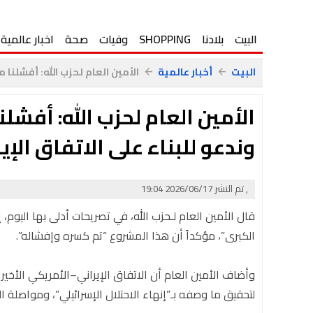
البيت
بلادنا
SHOPPING
وفيات
صحة
اخبار عالمية
البيت
أخبار عالمية
الأمين العام لحزب الله: أفشلنا م
arrow_back
arrow_back
الأمين العام لحزب الله: أفشل
وندعو للبناء على الاتفاق الإ
, تم النشر 2026/06/17 19:04
قال الأمين العام لـحزب الله، في تصريحات أدلى بها اليوم
الكبرى”، مؤكداً أن هذا المشروع “تم كسره وإفشاله”.
وأضاف الأمين العام أن الاتفاق الإيراني–الأمريكي الأخي
لتحقيق ما وصفه بـ”إنهاء الاحتلال الإسرائيلي”، ومواصلة 