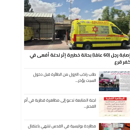
إصابة رجل (60 عامًا) بحالة خطيرة إثر لدغة أفعى في
فر قرع
طلب راكب النزول من الطائرة قبل دخول
السبت يؤخر...
لجنة المتابعة تدعو إلى مظاهرة قطرية في أم
الفحم...
مطاردة بوليسية في القدس تنتهي باعتقال