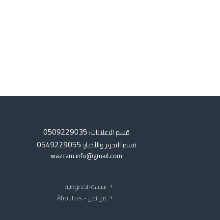
0509229035
قسم الاعلانات:
0549229055
قسم التحرير والأخبار:
wazcam.info@gmail.com
arrow_left
سياسة الخصوصية
arrow_left
من نحن - About us