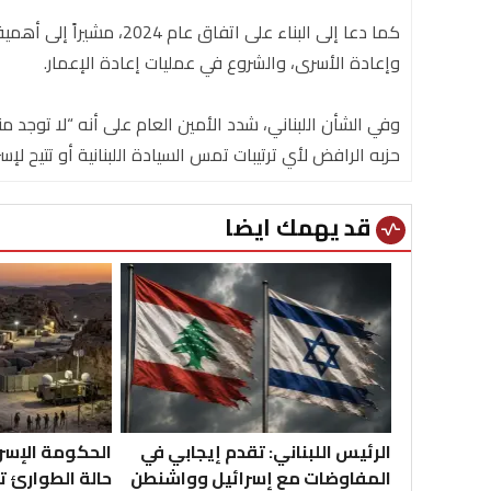
كما دعا إلى البناء على ات
وإعادة الأسرى، والشروع في عمليات إعادة الإعمار.
وفي الشأن اللبناني، شدد الأمين العام على أنه “لا توجد م
حزبه الرافض لأي ترتيبات تمس السيادة اللبنانية أو تتيح ل
قد يهمك ايضا
vital_signs
الرئيس اللبناني: تقدم إيجابي في
الحكومة الإسرا
المفاوضات مع إسرائيل وواشنطن
حالة الطوارئ 