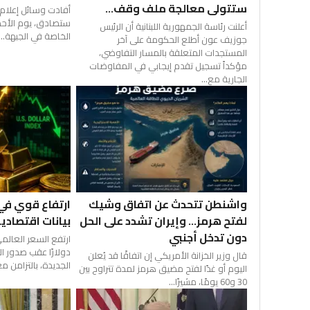
ستتولى معالجة ملف وقف...
أفادت وسائل إعلام إ
ستصادق، يوم الأحد،
أعلنت رئاسة الجمهورية اللبنانية أن الرئيس
الخاصة في الجبهة...
جوزيف عون أطلع الحكومة على آخر
المستجدات المتعلقة بالمسار التفاوضي،
مؤكداً تسجيل تقدم إيجابي في المفاوضات
الجارية مع...
واشنطن تتحدث عن اتفاق وشيك
ارتفاع قوي في
لفتح هرمز… وإيران تشدد على الحل
بيانات اقتصادي
دون تدخل أجنبي
دولارًا عقب صدور الب
قال وزير الخزانة الأمريكي إن اتفاقًا قد يُعلن
الجديدة، بالتزامن مع.
اليوم أو غدًا لفتح مضيق هرمز لمدة تتراوح بين
30 و60 يومًا، مشيرًا...