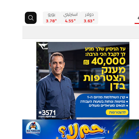
دولار
استرليني
يورو
3.78°
4.55°
3.63°