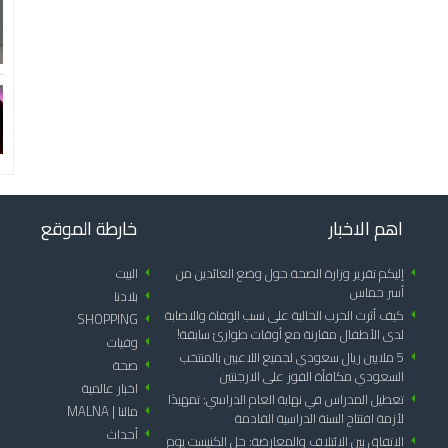
اهم الاخبار
خارطة الموقع
arrow_left
إليكم تقرير وزارة الصحة حول وضع العائدين من
arrow_left
البيت
أسر حماس
arrow_left
بلادنا
arrow_left
كيف أثرت الحرب الحالية على نسب الوفاة والاصابة
SHOPPING
arrow_left
لدى الأطفال مقارنة مع أوقات طوارئ سابقة!
arrow_left
وفيات
arrow_left
5 ملايين ريال سعودي لجميع اللاعبين بالمنتخب
arrow_left
صحة
السعودي مكافأة الفوز على الارجنتين
arrow_left
اخبار عالمية
arrow_left
تعطيل المدراس في نهاية العام الدراسي: تمهيدًا
arrow_left
مالنا | MALNA
لأزمة افتتاح السنة الدراسية القادمة
arrow_left
أحداث
arrow_left
الاتفاق بين الائتلاف والمعارضة: حل الكنيست يوم