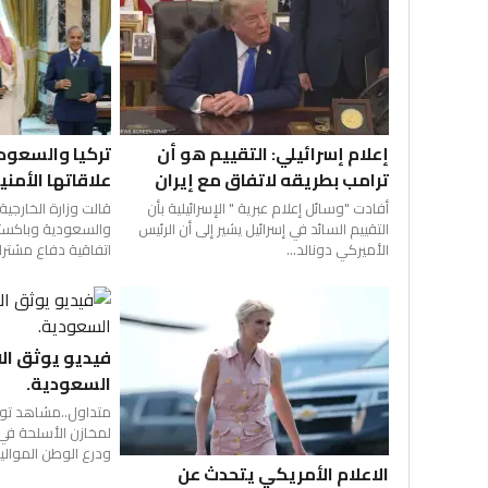
تركيا والسعودي
إعلام إسرائيلي: التقييم هو أن
علاقاتها الأمني
ترامب بطريقه لاتفاق مع إيران
قالت ​وزارة الخارجية 
أفادت "وسائل إعلام عبرية " الإسرائيلية بأن
والسعودية وباكستا
التقييم السائد في إسرائيل يشير إلى أن الرئيس
اتفاقية دفاع ⁠مشترك،
الأميركي دونالد...
فيديو يوثق الا
السعودية.
متداول..مشاهد توث
لمخازن الأسلحة ف
ودرع الوطن الموالية
الاعلام الأمريكي يتحدث عن