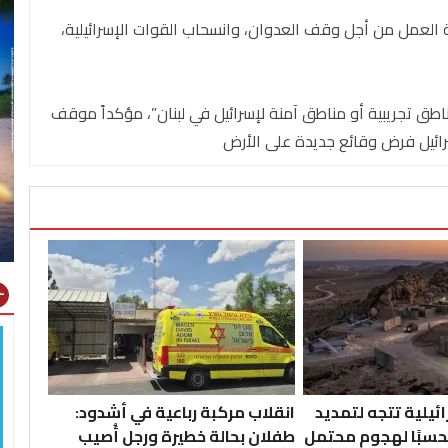
فاق عام 2024، مشيراً إلى أهمية العمل من أجل وقف العدوان، وانسحاب القوات الإسرائيلية،
ناطق تجريبية أو مناطق آمنة لإسرائيل في لبنان”، مؤكداً موقف
إسرائيل فرض وقائع جديدة على الأرض
gns
ئيلية تتجه لتمديد
انقلاب مركبة رباعية في أشدود:
تحسبًا لهجوم محتمل
طفلان بحالة خطيرة ورجل أُصيب