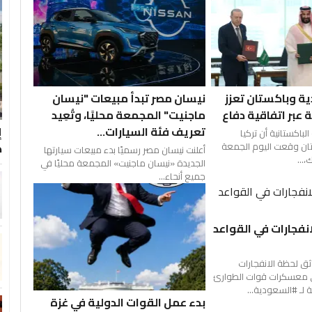
ة وباكستان تعزز
نيسان مصر تبدأ مبيعات "نيسان
ة عبر اتفاقية دفاع
ماجنيت" المجمعة محليًا، وتُعِيد
تعريف فئة السيارات...
الباكستانية ‌أن تركيا
ن ​وقعت اليوم ​الجمعة
ك
أعلنت نيسان مصر رسميًا بدء مبيعات سيارتها
...
الجديدة «نيسان ماجنيت» المجمعة محليًا في
جميع أنحاء...
نفجارات في القواعد
ق لحظة الانفجارات
ي معسكرات قوات الطوارئ
 لـ #السعودية...
بدء عمل القوات الدولية في غزة