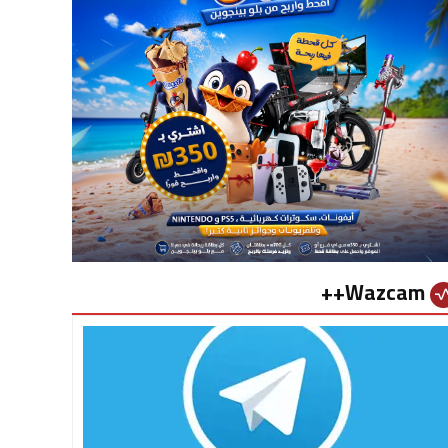
Wazcam++
vital_si