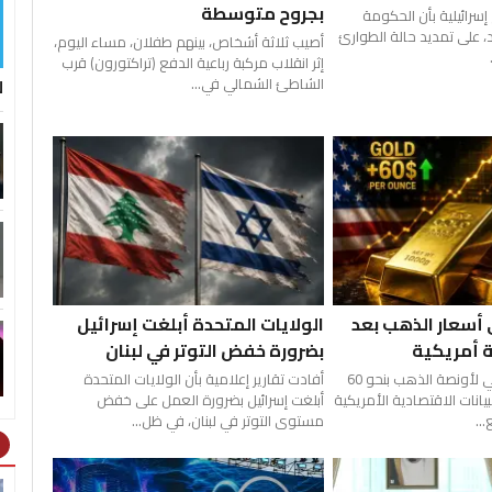
بجروح متوسطة
سرائيلية بأن الحكومة
 على تمديد حالة الطوارئ
أصيب ثلاثة أشخاص، بينهم طفلان، مساء اليوم،
إثر انقلاب مركبة رباعية الدفع (تراكتورون) قرب
ل
الشاطئ الشمالي في...
 أسعار الذهب بعد
الولايات المتحدة أبلغت إسرائيل
ة أمريكية
بضرورة خفض التوتر في لبنان
ارتفع السعر العالمي لأونصة الذهب بنحو 60
أفادت تقارير إعلامية بأن الولايات المتحدة
يانات الاقتصادية الأمريكية
أبلغت إسرائيل بضرورة العمل على خفض
..
مستوى التوتر في لبنان، في ظل...
ht