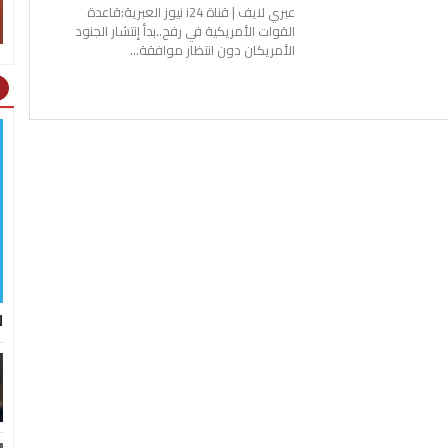
عبري لايف | قناة i24 نيوز العبرية:قاعدة
القوات الأمريكية في رفح..بدأ إنتشار الجنود
الأمريكان دون انتظار موافقة...
ht
ل