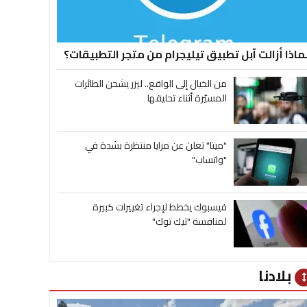
ماذا أزالت آبل تطبيق تيليجرام من متجر التطبيقات؟
من الخيال إلى الواقع.. ليزر يشحن الطائرات
المسيّرة أثناء تحليقها
"ميتا" تعلن عن مزايا منتظرة بشدة في
"واتساب"
فيسبوك يخطط لإجراء تغييرات كبيرة
لمنافسة "تيك توك"
بلادنا
heig