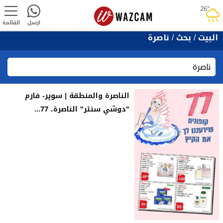
26°
rainy
ارسل
القائمة
البيت
/
بحث
/
ناصرة
الناصرة والمنطقة | سوپر- فارم
"دوشي سنتر" الناصرة، 77...