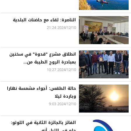
الناصرة: لقاء مع حاضنات البلدية
2024/12/10 21:24
انطلاق مشرع "قدوة" في سخنين
بمبادرة الروح الطيبة من...
2024/12/10 10:27
حالة الطقس: أجواء مشمسة نهارا
وباردة ليلا
2024/12/10 9:03
الفائز بالجائزة الثانية في اللوتو:
حلم في الليل أنه...