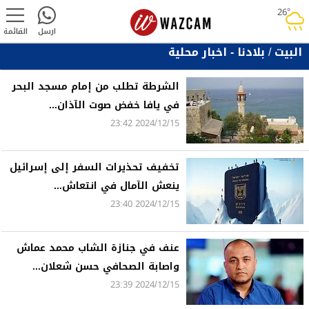
26°
rainy
ارسل
القائمة
البيت
/
بلادنا - اخبار محلية
الشرطة تطلب من إمام مسجد البحر
في يافا خفض صوت الآذان...
2024/12/15 23:42
تخفيف تحذيرات السفر إلى إسرائيل
ينعش الآمال في انتعاش...
2024/12/15 23:40
عنف في جنازة الشاب محمد عماش
واصابة الصحافي حسن شعلان...
2024/12/15 23:39