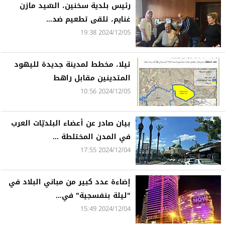
رئيس بلدية سخنين، السّيد مازن
غنايم، تلقى تطعيم ضد...
2024/12/05 19:38
تيلا، مخطط لمدينة جديدة لليهود
المتدينين مقابل راهط
2024/12/05 10:56
بيان صادر عن أعضاء البلديّات العرب
في المدن المختلطة ...
2024/12/04 17:55
إضاءة عدد كبير من مباني البلاد في
"ليلة بنفسجية" في...
2024/12/04 15:49