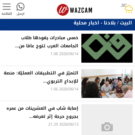
26°
rainy
ارسل
القائمة
البيت
/
بلادنا - اخبار محلية
خمس مبادرات يقودها طلاب
الجامعات العرب تتوج عامًا من...
2026/06/14 1:08
التميّز في التطبيقات العمليّة: منصة
للإبداع التربوي...
2026/06/14 1:06
إصابة شاب في العشرينات من عمره
بجروح حرجة إثر تعرضه...
2026/06/13 21:29