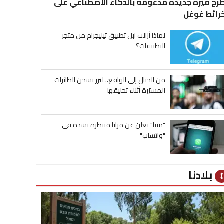
رح ميزة جديدة مدعومة بالذكاء الاصطناعي على
رائط غوغل
لماذا أزالت آبل تطبيق تيليجرام من متجر
التطبيقات؟
من الخيال إلى الواقع.. ليزر يشحن الطائرات
المسيّرة أثناء تحليقها
"ميتا" تعلن عن مزايا منتظرة بشدة في
"واتساب"
بلادنا
heig