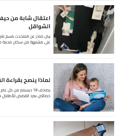
اعتقال شابة من حيفا
الشواقل
بيان صادر عن المتحدث باسم شرط
على مشتبهة من سكان مدينة حيفا بشبه
لماذا ينصح بقراءة ا
يصادف 18 ديسمبر من كل 
خصائص سرد القصص للأطفال من جيل مبكر:  القراء