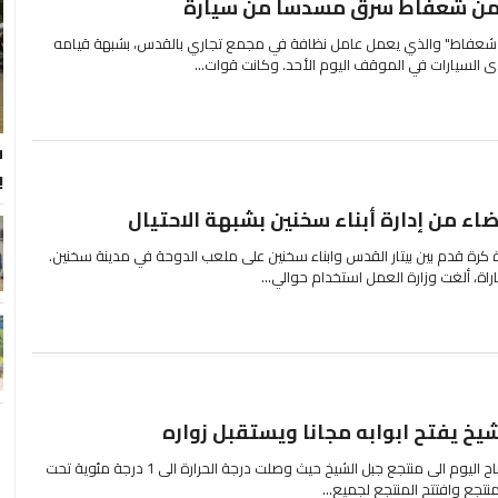
 من شعفاط سرق مسدسا من سيارة
 شعفاط" والذي يعمل عامل نظافة في مجمع تجاري بالقدس، بشبهة قيامه
سيارات في الموقف اليوم الأحد. وكانت قوات...
ب
ء من إدارة أبناء سخنين بشبهة الاحتيال
30، أقيمت مباراة كرة قدم بين بيتار القدس وابناء سخنين على ملعب الدوحة في مدينة سخنين.
راة، ألغت وزارة العمل استخدام حوالي...
يخ يفتح ابوابه مجانا ويستقبل زواره
توافدت العائلات منذ ساعات صباح اليوم الى منتجع جبل الشيخ حيث وصلت درجة الحرارة الى 1 درجة مئوية تحت
تجع وافتتح المنتجع لجميع...