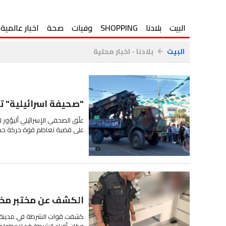
البيت
بلادنا
SHOPPING
وفيات
صحة
اخبار عالمية
البيت
بلادنا - اخبار محلية
arrow_back
"صحيفة اسرائيلية" 
علّق الصحفي الإسرائيلي أليؤور 
على قضية تعاظم قوة حركة حما
الكشف عن مختبر مخد
كشفت قوات الشرطة في مدينة إيل
وكان أفراد الشرطة قد لاحظوا و