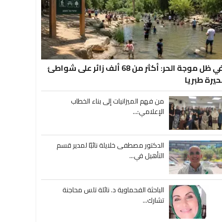
في ظل موجة الحر: أكثر من 68 ألف زائر على شواطئ
حيرة طبريا
من فهم الميزانيات إلى بناء الخطاب
الإعلامي:...
الدكتور مصطفى خلايلة نائبًا لمدير قسم
التأهيل في...
الباحثة الفحماوية د. نائلة تلس محاجنة
تشارك...