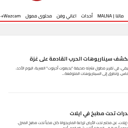
مالنا | MALNA
أحداث
اغاني وفن
محتوى ممول
Wazcam++
تكشف سيناريوهات الحرب القادمة على غزة
ليفي، في تقرير مطول نشرته صحيفة "يديعوت أحرنوت" العبرية، اليوم الأحد،
س، وتطرق إلى السيناريوهات المتوقعة...
رات تحت مطبخ في ايلات
ات، عن مختبر تحت الأرض لزراعة الماريجوانا كان مخبأ تحت مطبخ المنزل.
جود أرضية في المطبخ أثارت شكوكهم. أدى...