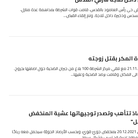
ة، في حي رأس العامود بالقدس، قامت قوات الشرطة بمداهمة عدة منازل،
سدس وذخيرة داخل ثلاجة. وتم إلقاء القبض...
ة المكر بقتل زوجته
شرعت الشرطة بالتحقيق يوم 21.11.21 مع تلقي مركز الشرطة 100 بلاغ من جيران الضحية حول اصابتها بجروح.
ى المكان وقامت برصد الضحية وعليها...
قاذ تتأهب وتصدر توجيهاتها عشية المنخفض
ل"
تتأثر البلاد بدءًا من يوم غد الاثنين 20.12.2021 بمنخفض جويّ قويّ، وبحسب الأرصاد الجويّة سيحمل معه رياحًا
طارا غزيرة قد تسبب بتشكل سيول...