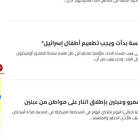
مسة بدأت ويجب تطعيم أطفال إسرائيل"
تالي بينيت مساء الاحد، مؤتمرا صحفيا في ظل انتشار سلالة المتحور أوميكرون
البلاد. وحذر بينيت من أن...
gns
رو وعبلين بإطلاق النار على مواطن من عبلين
رفعت النيابة العامّة في لواء حيفا (جنائي) اليوم لائحتي اتهام في المحكمة المركزيّة في المدينة ضدّ 4 أشخاص
ب بالأذى الخطير والمتعمد...