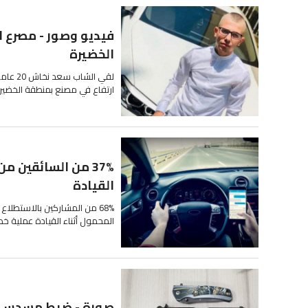
فيديو وصور - مصرع 
الخضيرة
لقي ال
ارتفاع في مصنع بمنطقة الخضيرة
37% من السائقين 
القيادة
68% من المشاركين بالاستطلا
المحمول أثناء القيادة عملية خط
صورة - ضبط مسدس د