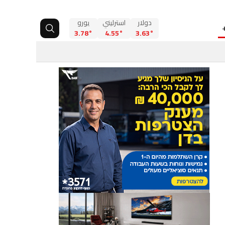
دولار
استرليني
يورو
3.78°
4.55°
3.63°