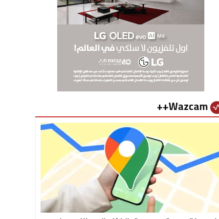
Wazcam++
vital_si