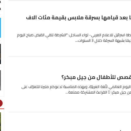
ط
خ
 بعد قيامها بسرقة ملابس بقيمة مئات الاف
ة اسرائيل للاعلام العربي- لواء الساحل: *الشرطة تلقي القبض صباح اليوم
ة السرقة خلال 3 السنوات...
لقصص للأطفال من جيل مبكر؟
عام اليوم العالمي للّغة العربيّة، وبهذه المناسبة تدعوكم متيرنا للتعرّف على
ة المشتركة ممتعة...
ht