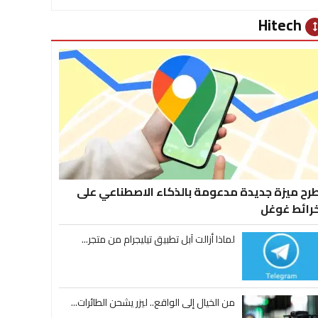
Hitech
heig
رح ميزة جديدة مدعومة بالذكاء الاصطناعي على
رائط غوغل
لماذا أزالت آبل تطبيق تيليجرام من متجر...
من الخيال إلى الواقع.. ليزر يشحن الطائرات...