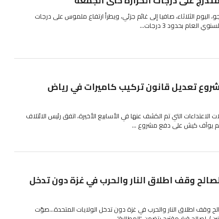
تدرج على درجات الحرارة حتى الجمعة
و، اليوم الثلاثاء، صافيا إلى غائم جزئي، ويطرأ ارتفاع ملموس على درجات
العام بحدود 3 درجات...
شروع تعديل قانون تركيب كاميرات في رياض
الاعتداءات التي تم الكشف عنها في الأسابيع الأخيرة، اتفق رئيس الائتلاف
عليم يوآف كيش على دفع مشروع ...
الح وقف اطلاق النار والحرب في غزة دون تدخل
 وقف اطلاق النار والحرب في غزة دون تدخل الولايات المتحدة...صوّت
ن)، لصالح قرار مقترح يتضمن 'المطالبة'...