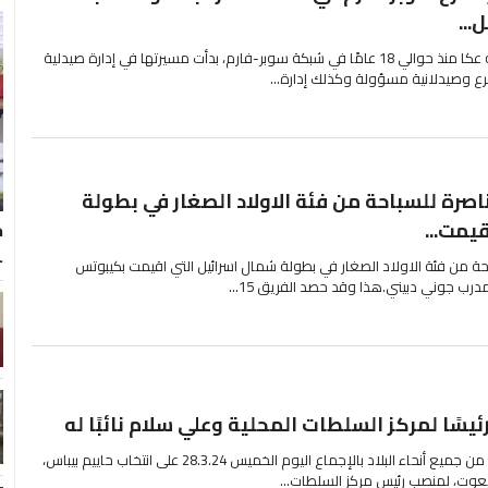
...
تعمل كارولين غضبان، ابنة مدينة عكا منذ حوالي 18 عامًا في شبكة سوبر-فارم، بدأت مسيرتها في إدارة صيدلية
رع وصيدلانية مسؤولة وكذلك إدارة...
صرة للسباحة من فئة الاولاد الصغار في بطولة
يمت...
خ
.
حة من فئة الاولاد الصغار في بطولة شمال اسرائيل التي اقيمت بكيبوتس
ب جوني دبيني.هذا وقد حصد الفريق 15...
يسًا لمركز السلطات المحلية وعلي سلام نائبًا له
صادق رؤساء السلطات المحلية من جميع أنحاء البلاد بالإجماع اليوم الخميس 28.3.24 على انتخاب حاييم بيباس،
عوت، لمنصب رئيس مركز السلطات...