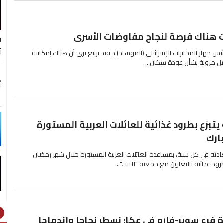
لت هناك فرصة لنجاح مفاوضات الأسرى
ف
ت
الإسرائيلية إن رئيس جهاز المخابرات الإسرائيلي (الموساد) ديفيد برنيع يرى أن هناك إمكانية
ئيل مرونة بشأن عودة سكان...
برّع بطرود غذائية للعائلات العربية المستورة
ارك
ته في كل سنة، بمساعدة العائلات العربية المستورة خلال شهر رمضان
طرود غذائية بالتعاون مع جمعية "لاتيت"...
ht
ة فرع سوبر-فارم في عكا: نسطر نجاحا واندماجا