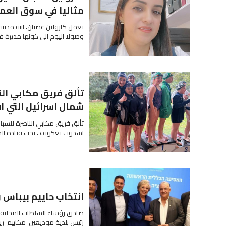
مثاليا في سوق العمل
وصولا اليوم الى كونها مديرة ف
تألق فريق مكابي النا
شمال اسرائيل التي اق
تألق فريق مكابي الناصرة للسبا
اسدوت يعكوف ، تحت قيادة المدر
انتخاب حاييم بيباس رئ
رئيس بلدية موديعين-مكابيم-ري