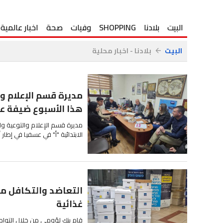
البيت
بلادنا
SHOPPING
وفيات
صحة
اخبار عالمية
البيت
بلادنا - اخبار محلية
arrow_back
مديرة قسم الإعلام و
هذا الأسبوع ضيفة على
مديرة قسم الإعلام والتوعية وا
الابتدائية "أ" في عسفيا في إطار
التعاضد والتكافل مه
غذائية
قام بنك لؤومي من خلال التواصل