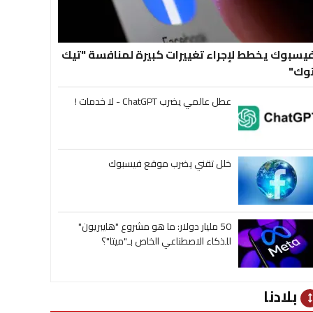
يسبوك يخطط لإجراء تغييرات كبيرة لمنافسة "تيك
وك"
عطل عالمي يضرب ChatGPT - لا خدمات !
خلل تقني يضرب موقع فيسبوك
50 مليار دولار: ما هو مشروع "هايبريون"
للذكاء الاصطناعي الخاص بـ"ميتا"؟
بلادنا
heig