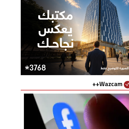
Wazcam++
vital_si