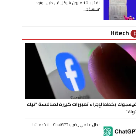
الفائز بـ 10 مليون شيكل في دابل لوتو:
"سنسدّد...
Hitech
heig
يسبوك يخطط لإجراء تغييرات كبيرة لمنافسة "تيك
وك"
عطل عالمي يضرب ChatGPT - لا خدمات !