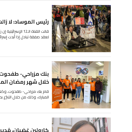
رئيس الموساد: لا زا
قالت القناة الـ12 
لعقد صفقة تبادل إذا أبدت إسرا
بنك مزراحي- طفحوت يت
خلال شهر رمضان المب
قام بنك مزراحي- طفحوت، وكعاد
المبارك، وذلك من خلال التبرّع ب
كارولين غضبان، مُدير