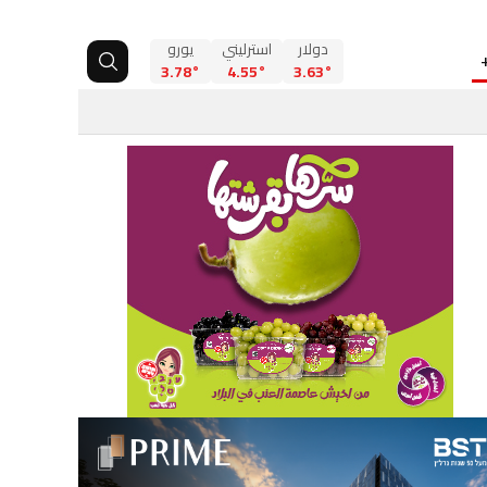
دولار
استرليني
يورو
3.78°
4.55°
3.63°