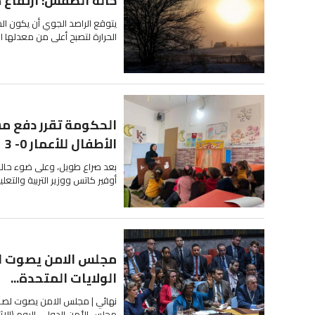
حالة الطقس: ارتفاع م
يتوقع الراصد الجوي أن يكون الج
الحرارة لتصبح أعلى من معدلها السنوي 
الحكومة تقرر دفع م
الأطفال للأعمار 0- 3
بعد صراع طويل، وعلى ضوء حالات 
أوفير كاتس ووزير التربية والت
مجلس الامن يصوت لص
الولايات المتحدة...
نهائي | مجلس الامن يصوت لصالح
مجلس الأمن الدولي، اليوم (الاثني