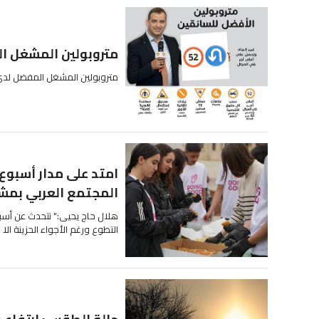
متروبولين المشغل ا
متروبولين المشغل المفضل لدى
امتد على مدار أسبوع 
المجتمع العربي بمشا
هلال حاج يحيى:" نتحدث عن أسبو
التطوع ورغم الأجواء الحزينة الا ا