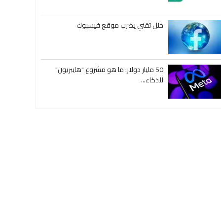
خلل تقني يضرب موقع فيسبوك
50 مليار دولار: ما هو مشروع "هايبريون"
للذكاء...