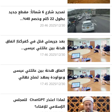
تمديد شارع 6 شمالاً: مقطع جديد
بطول 22 كلم وخصم 40%...
2025/12/30 20:46
بعد جريمتي قتل في كفركنا| اتفاق
هدنة بين عائلتي عيسى...
2025/12/30 17:46
اتفاق هدنة بين عائلتي عيسى
وعواودة يمهد لصلح نهائي
2025/12/30 17:45
لماذا اعتذر ChatGPT للمجلس
الإسلامي للإفتاء؟