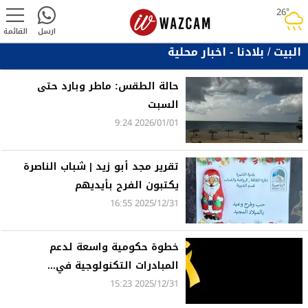
26°
rainy
ارسل
القائمة
البيت
/
بلادنا - اخبار محلية
حالة الطقس: ماطر وبارد حتى
السبت
2026/01/01 9:24
تقرير مجد أبو زيد | شباب الناصرة
يكتبون الفرح بأيديهم
2025/12/31 16:55
خطوة حكومية واسعة لدعم
المبادرات التكنولوجية في...
2025/12/31 15:23