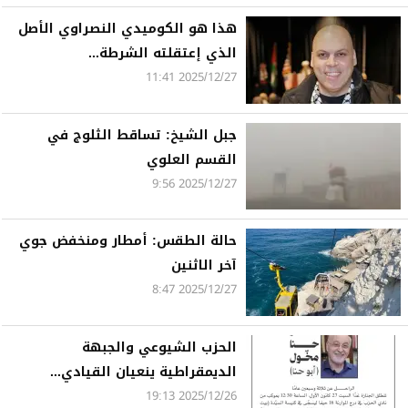
هذا هو الكوميدي النصراوي الأصل
الذي إعتقلته الشرطة...
2025/12/27 11:41
جبل الشيخ: تساقط الثلوج في
القسم العلوي
2025/12/27 9:56
حالة الطقس: أمطار ومنخفض جوي
آخر الاثنين
2025/12/27 8:47
الحزب الشيوعي والجبهة
الديمقراطية ينعيان القيادي...
2025/12/26 19:13