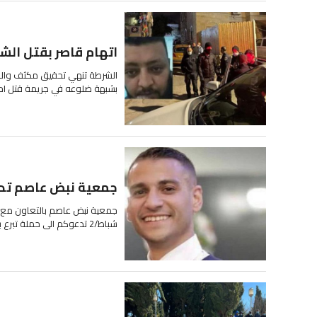
اتهام قاصر بقتل ال
الشرطة تنهي تحقيق مكثف والني
بشبهة ضلوعه في جريمة قتل احد سكان
جمعية نبض عاصم تدعو
جمعية نبض عاصم بالتعاون مع ن
شباط/2 تدعوكم الى حملة تبرع بالدم وذلك اليوم الاحد الموافق 30/01/2022 في...