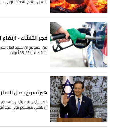
اشعال الفحم للتدفئة -أورلي سي
فجر الثلاثاء - ارتفاع اسعار 
من المتوقع ان تشهد البلاد قفزة
الثلاثاء بنحو 33-35 أغورة.
هيرتسوغ يصل الامارا
غادر الرئيس الإسرائيلي، يتسحاق 
أن يلتقي هرتسوغ بولي عهد أبو ظ