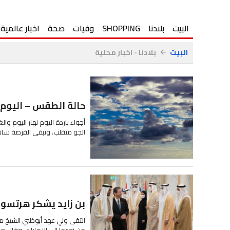
البيت
بلادنا
SHOPPING
وفيات
صحة
اخبار عالمية
البيت
بلادنا - اخبار محلية
arrow_back
حالة الطقس – اليوم ا
أجواء باردة اليوم نهار اليوم والغد
الجو متقلب. وتبقى الفرصة سانح
بن زايد يشكر هرتسوغ 
التقى ولي عهد أبوظبي الشيخ محم
من نوعها إلى الإمارات. وقال ه