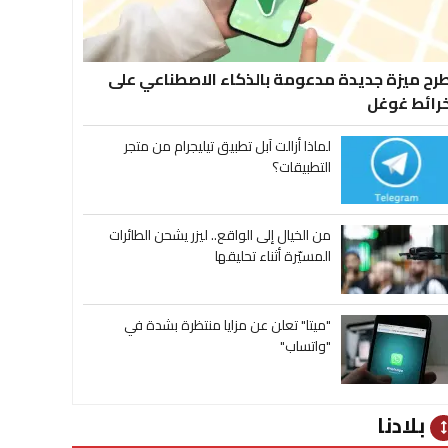
رح ميزة جديدة مدعومة بالذكاء الاصطناعي على
رائط غوغل
لماذا أزالت آبل تطبيق تيليجرام من متجر
التطبيقات؟
من الخيال إلى الواقع.. ليزر يشحن الطائرات
المسيّرة أثناء تحليقها
"ميتا" تعلن عن مزايا منتظرة بشدة في
"واتساب"
بلادنا
heig