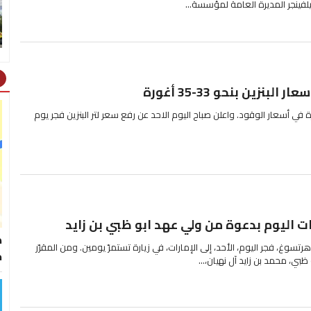
لفينجر المديرة العامة لمؤسسة...
ht
البنزين بنحو 33-35 أغورة
 في أسعار الوقود. واعلن صباح اليوم الاحد عن رفع سعر لتر البنزين فجر يوم
ت اليوم بدعوة من ولي عهد ابو ظبي بن زايد
ط
هرتسوغ، فجر اليوم، الأحد، إلى الإمارات، في زيارة تستمرّ يومين. ومن المقرّر
خ
بي، محمد بن زايد آل نهيان،...