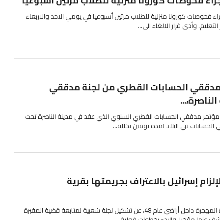
جراء فحوصات كورونا منزلية للطلاب مرتين أسبوعيًا
إجراء فحوصات كورونا منزلية للطلاب مرتين أسبوعيا في يومي الاحد والاربعاء
تعليم. وأدى قرار الالغاء الى...
 مدققي الحسابات القطري من لجنة مدققي
ناصرة،...
مؤتمر مدققي الحسابات القطري السنوي الذي عقد في مدينة الناصرة تحت
 الحسابات في البلاد لمدة يومين تخلله...
زام إسرائيل بالاعتراف بجريمتها بقرية
أعلن ذوو شهداء قرية الطنطورة المهجرة داخل أراضي عام 48، عن تشكيل لجنة شعبية لمتابعة قضية المقبرة
كشف عنها مؤخرا، والبدء بخطوات فعلية...