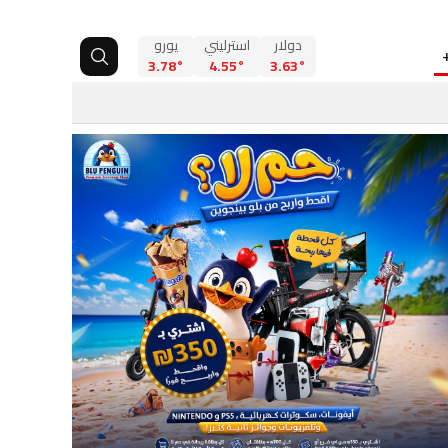
دولار
استرليني
يورو
3.78°
4.55°
3.63°