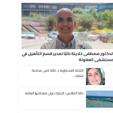
لدكتور مصطفى خلايلة نائبًا لمدير قسم التأهيل في
ستشفى العفولة
الباحثة الفحماوية د. نائلة تلس محاجنة
تشارك...
حالة الطقس: الحرارة حول معدلاتها العامة