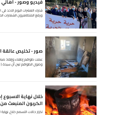
فيديو وصور - اهالي 
شارك العشرات اليوم الاحد في ا
ورفع المتظاهرون الشعارات المن
صور - تخليص عالقة اث
عملت طواقم إطفاء وإنقاذ صباح 
وصول الطواقم تبين أن سيدة (٧٠ عاما) علقت داخل المنزل ولم تجد...
خلال نهاية الاسبوع إ
الكربون المنبعث من ا
تكرار حالات التسمم خلال نهاية 