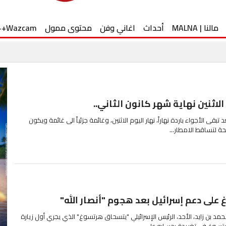
مالنا | MALNA
أحداث
اغاني وفن
محتوى ممول
Wazcam++
لاثنين نهاية شهر كانون الثاني..
 تبقى الأجواء باردة نهاراً، نهار اليوم الاثنين، وغائمة جزئياً الى غائمة ويكون
ة لتساقط الامطار...
على دعم إسرائيل بعد هجوم "أنصار الله"
د بن زايد، الأحد، الرئيس الإسرائيلي "يتسحاق هرتسوغ" الذي يجري أول زيارة
رتسوغ في تغريدة بحسابه على...