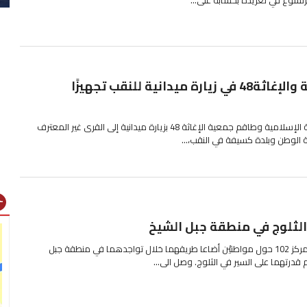
وفد الحركة الإسلامية والإغاثة48 في زيارة ميدانية للنقب تجهيزًا
قام أمس السبت وفدٌ عن الحركة الإسلامية وطاقم جمعية الإغاثة 48 بزيارة ميدانية إلى القرى غير المعترف
بة الوطن وبلدة كسيفة في النقب،...
gns
الثلوج في منطقة جبل الشيخ
تمّ استلام بلاغ مساء الأحد في مركز 102 حول مواطنيْن أضاعا طريقهما خلال تواجدهما في منطقة جبل
قدرتهما على السير في الثلوج. وصل الى...