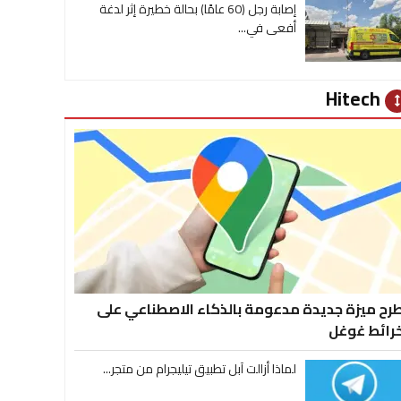
إصابة رجل (60 عامًا) بحالة خطيرة إثر لدغة
أفعى في...
Hitech
heig
رح ميزة جديدة مدعومة بالذكاء الاصطناعي على
رائط غوغل
لماذا أزالت آبل تطبيق تيليجرام من متجر...