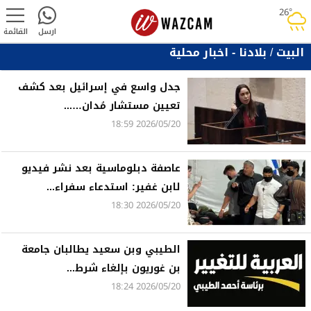
26°
rainy
ارسل
القائمة
البيت
/
بلادنا - اخبار محلية
جدل واسع في إسرائيل بعد كشف
تعيين مستشار مُدان…...
2026/05/20 18:59
عاصفة دبلوماسية بعد نشر فيديو
لابن غفير: استدعاء سفراء...
2026/05/20 18:30
الطيبي وبن سعيد يطالبان جامعة
بن غوريون بإلغاء شرط...
2026/05/20 18:24