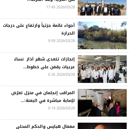
2026/03/28 17:45
أجواء غائمة جزئياً وارتفاع على درجات
الحرارة
2026/03/28 9:09
إنجازات تتعدى شهر آذار نساءٌ
عربيات يقفن على خطوط...
2026/03/28 0:26
المراقب إنجلمان في منزل تعرّض
لإصابة مباشرة في البعنة:...
2026/03/28 0:19
مفعال هبايس والحكم المحلي