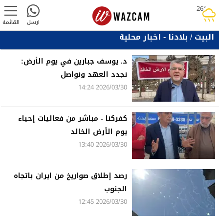
26°
rainy
ارسل
القائمة
البيت
/
بلادنا - اخبار محلية
د. يوسف جبارين في يوم الأرض:
نجدد العهد ونواصل
2026/03/30 14:24
كفركنا - مباشر من فعاليات إحياء
يوم الأرض الخالد
2026/03/30 13:40
رصد إطلاق صواريخ من ايران باتجاه
الجنوب
2026/03/30 12:45