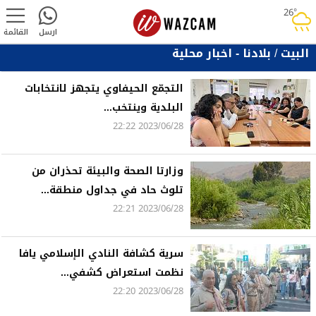
26°
rainy
ارسل
القائمة
البيت
/
بلادنا - اخبار محلية
التجمّع الحيفاوي يتجهز لانتخابات
البلدية وينتخب...
2023/06/28 22:22
وزارتا الصحة والبيئة تحذران من
تلوث حاد في جداول منطقة...
2023/06/28 22:21
سرية كشافة النادي الإسلامي يافا
نظمت استعراض كشفي...
2023/06/28 22:20