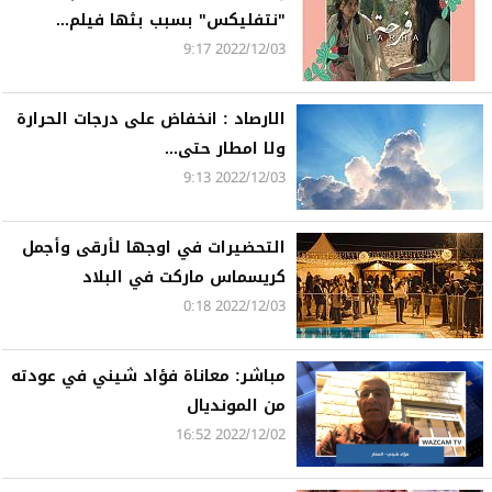
"نتفليكس" بسبب بثها فيلم...
2022/12/03 9:17
الارصاد : انخفاض على درجات الحرارة
ولا امطار حتى...
2022/12/03 9:13
التحضيرات في اوجها لأرقى وأجمل
كريسماس ماركت في البلاد
2022/12/03 0:18
مباشر: معاناة فؤاد شيني في عودته
من المونديال
2022/12/02 16:52