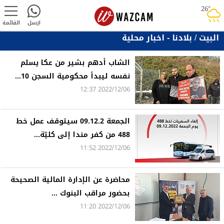
26°
rainy
ارسل
القائمة
البيت
/
بلادنا - اخبار محلية
الشاب أدهم بشير من عكا يسلم
نفسه ليبدأ محكومية السجن 10...
2022/12/06 12:37
الجمعة 09.12.2 سيتوقف عمل خط
488 من كفر مندا إلى كليّة...
2022/12/06 11:52
محاضرة عن الإدارة المالية الصحيحة
بحضور مراقب البنوك ...
2022/12/06 11:20