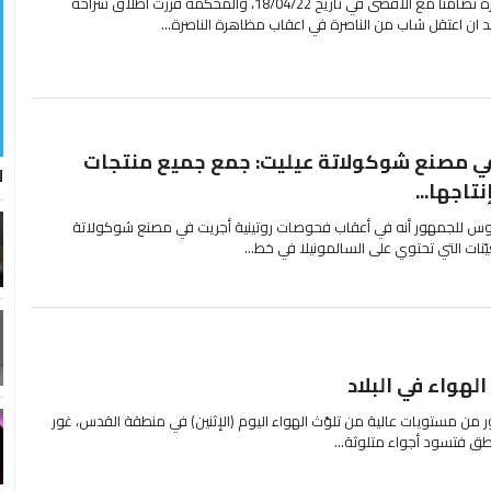
اعتقل في اعقاب مظاهرة الناصرة تضامنا مع الأقصى في تاريخ 18/04/22، والمحكمة قررت اطلاق سراحه
 في مصنع شوكولاتة عيليت: جمع جميع منتجات
ل
تاجها...
اوس للجمهور أنه في أعقاب فحوصات روتينية أجريت في مصنع شوكولاتة
نات التي تحتوي على السالمونيلا في خط...
الهواء في البلاد
مهور من مستويات عالية من تلوّث الهواء اليوم (الإثنين) في منطقة القدس، غور
ناطق فتسود أجواء متلوثة...