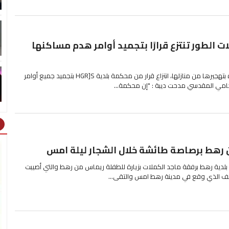
لات الطور تنتزع قرارًا بتجميد أوامر هدم مساكنها
استطاعت عائلات الطور المهددة بتهجيرها من منازلها، انتزاع قرار من محكمة بلدية HGR]S بتجميد جميع أوامر
حامي المقدسي مدحت ديبة : "إن محكمة...
ht
 رهط برصاصة طائشة خلال الشجار ليلة امس
س بلدية رهط برفقة ماجد الكملات بزيارة للطفلة ريماس من رهط والتي أصيبت
سف الذي وقع في مدينة رهط امس والتقى...