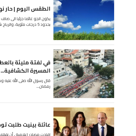
الطقس اليوم | حار نهار
يكون الجو غائما جزئيا الى صاف 
بحدود 5 درجات مئوية، والرياح شمالية شرقية إلى شمالية غربية...
في لفتة مليئة بالعطا
المسيرة الكشافية...
قال رسول الله صلى الله عليه وسلم: مَنْ فَطَ
رمضان...
عائلة بينيت طلبت توصيل طعام بق