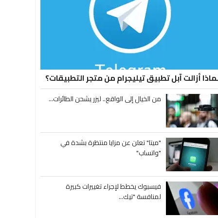
ماذا أزالت آبل تطبيق تيليجرام من متجر التطبيقات؟
من الخيال إلى الواقع.. ليزر يشحن الطائرات...
"ميتا" تعلن عن مزايا منتظرة بشدة في
"واتساب"
فيسبوك يخطط لإجراء تغييرات كبيرة
لمنافسة "تيك...