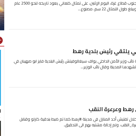
عثر مزارع في مدينة خان يونس، جنوب قطاع غزة، اليوم الإثنين، على تمثال كنعاني يعود تاريخه لنحو 2500 عام
 التمثال 22 سم، مصنوع...
gns
خلي يلتقي رئيسَ بلدية رهط
ئب وزير الأمن الداخلي يواف سيغالوفيتش رئيسَ البلدية فايز ابو صهيبان في
دها المدينة وقال نائب الوزير...
رهط وعرعرة النقب
ل
ل تفتيش أحد المنازل في مدينة #رهط كما تم ضبط بندقية كارلو وقنابل
ة_النقب. وتم إحالة مشتبه بهم الى التحقيق.