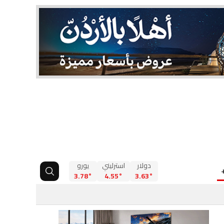
دولار
استرليني
يورو
3.78°
4.55°
3.63°