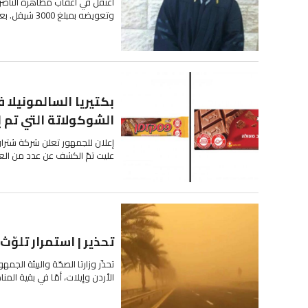
وتعويضه بمبلغ 3000 شيقل. بعد ان اعتقل شاب من الناصرة في اعقاب مظاهرة الناصرة...
بكتيريا السالمونيلا
الشوكولاتة التي تم إن
إعلان للجمهور تعلن شركة شتر
عليت تمّ الكشف عن عدد من العيّ
تحذير | استمرار تلوّث 
تحذّر وزارتا الصحّة والبيئة الج
الأردن وإيلات، أمّا في بقية الم