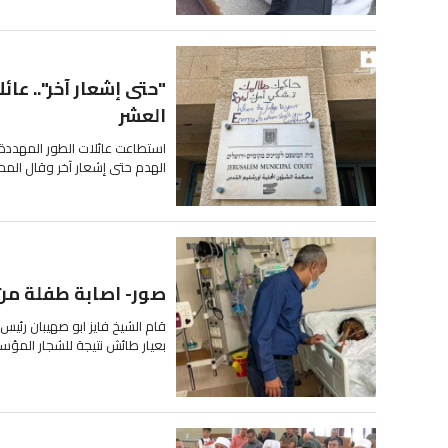
"حتى إشعار آخر".. عائ
العشر
الهدم حتى إشعار آخر وقال الم
صور- اصابة طفلة من
قام الشيخ فايز ابو صهيبان رئي
بعيار طائش نتيجة للشجار المؤ