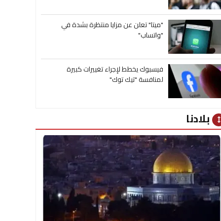
"ميتا" تعلن عن مزايا منتظرة بشدة في
"واتساب"
فيسبوك يخطط لإجراء تغييرات كبيرة
لمنافسة "تيك توك"
بلادنا
heig