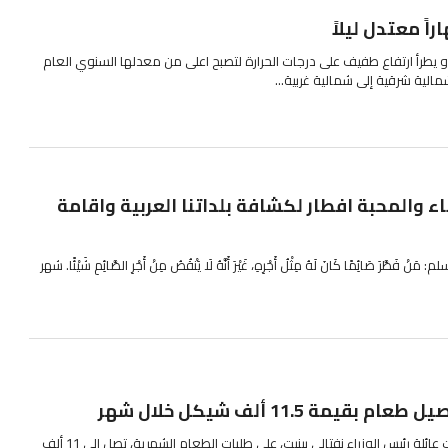
اً معتدل ليلاً
و يطرأ ارتفاع طفيف على درجات الحرارة لتصبح اعلى من معدلها السنوي العام
ء والمحبة افطار لكشافة بلداتنا العربية واقامة
ّرَ صَائِمًا كَانَ لَهُ مِثْلُ أَجْرِهِ، غَيْرَ أَنَّهُ لَا يَنْقُصُ مِنْ أَجْرِ الصَّائِمِ شَيْئًا. شهر
يمة 11.5 ألف شيكل خلال شهر
افادت مصادر اعلامية ، أن نفقات عائلة رئيس الوزراء نفتالي بينيت، على طلبات الطعام الشهرية، تصل إلى 11 ألف