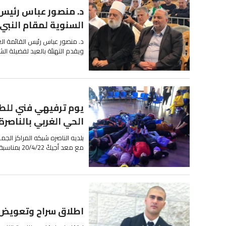
د. منصور عباس رئيس ا
السنوية لمقام النبي 
د. منصور عباس رئيس القائمة الع
ويقدم التهنئة بالعيد لفضيلة ا
يوم ترفيهي فني للطل
الحي الغربي بالناصرة
بلديه الناصره شبكه المراكز الج
مع معد أجيكً 20/4/22 بمناسبة شهر رمضان ورشات ...
اطلاق سراح وتعويض 