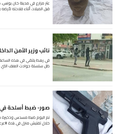
قبل الميلاد، أثناء فلاحته لأرضه ويبلغ طول
نائب وزير الأمن الدا
في رهط يلتقي في هذه الساعة نا
ظل سلسلة حوادث العنف التي تشه
صور- ضبط أسلحة في 
تم اليوم ضبط مسدس وذخيرة خلا
خلال تفتيش منزل في بلدة #عرعر