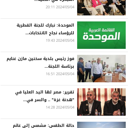
2024/05/04 20:11
الموحدة: نبارك للجنة القطرية
للرؤساء نجاح الانتخابات...
2024/05/04 19:43
فوز رئيس بلدية سخنين مازن غنايم
برئاسة اللجنة...
2024/05/04 16:51
تقرير: مصر لها اليد العليا في
"هدنة غزة" .. والسر في...
2024/05/04 14:28
حالة الطقس: مشمس إلى غائم