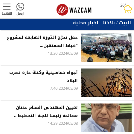
26°
rainy
ارسل
القائمة
البيت
/
بلادنا - اخبار محلية
حفل تخرّج الدّورة السّابعة لمشروع
"ضباط المستقبل...
2024/05/09 13:30
أجواء خماسينية وكتلة حارة تضرب
البلاد
2024/05/09 7:40
تعيين المهندس المحام عدنان
مصالحه رئيسا للجنة التخطيط...
2024/05/08 14:29