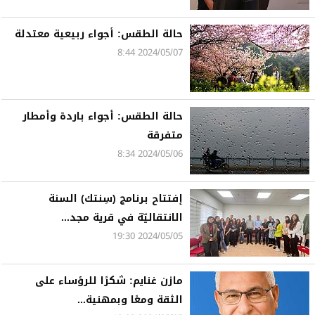
حالة الطقس: أجواء ربيعية معتدلة
2024/05/07 8:44
حالة الطقس: أجواء باردة وأمطار
متفرقة
2024/05/06 8:34
إفتتاح برنامج (سِنتك) السنة
الانتقاليّة في قرية مجد...
2024/05/05 19:30
مازن غنايم: شكرًا للرؤساء على
الثقة ومعًا وبمهنية...