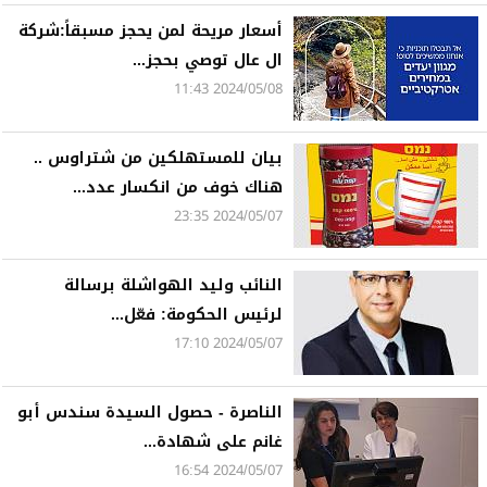
أسعار مريحة لمن يحجز مسبقاً:شركة
ال عال توصي بحجز...
2024/05/08 11:43
بيان للمستهلكين من شتراوس ..
هناك خوف من انكسار عدد...
2024/05/07 23:35
النائب وليد الهواشلة برسالة
لرئيس الحكومة: فعّل...
2024/05/07 17:10
الناصرة - حصول السيدة سندس أبو
غانم على شهادة...
2024/05/07 16:54