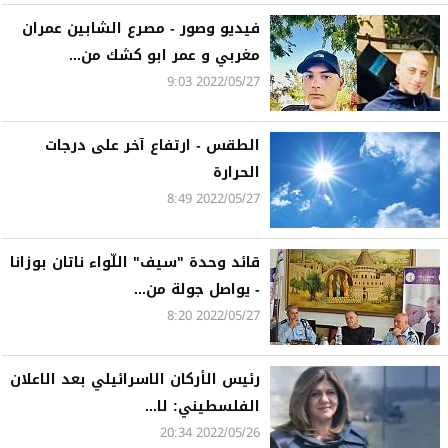
فيديو وصور - مصرع الشابين عمران
مغربي و عمر ابو كشك من...
2022/05/27 9:03
الطقس - ارتفاع آخر على درجات
الحرارة
2022/05/27 8:49
قائد وحدة "سيف" اللّواء ناتان بوزانا
- يواصل جولة من...
2022/05/27 8:20
رئيس الأركان الاسرائيلي بعد الاعلان
الفلسطيني: لا...
2022/05/26 20:34