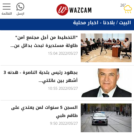
26°
rainy
ارسل
القائمة
البيت
/
بلادنا - اخبار محلية
"التخطيط من أجل مجتمع آمن"
طاولة مستديرة تبحث بدائل عن...
2022/05/27 15:04
بجهود رئيس بلدية الناصرة - هدنه 3
أشهر بين عائلتي...
2022/05/27 10:55
السجن 5 سنوات لمن يعتدي على
طاقم طبي
2022/05/27 9:50