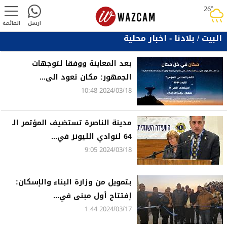
26°
rainy
ارسل
القائمة
البيت
/
بلادنا - اخبار محلية
بعد المعاينة ووفقا لتوجهات
الجمهور: مكان تعود الى...
2024/03/18 10:48
مدينة الناصرة تستضيف المؤتمر الـ
64 لنوادي الليونز في...
2024/03/18 9:05
بتمويل من وزارة البناء والإسكان:
إفتتاح أول مبنى في...
2024/03/17 1:44