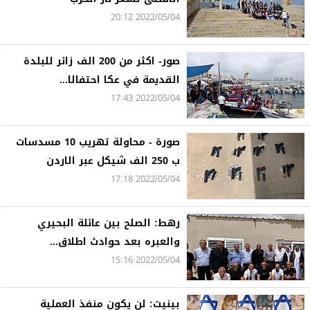
2022/05/04 20:12
صور- اكثر من 200 الف زائر للبلدة
القديمة في عكا احتفالا...
2022/05/04 17:43
صورة - محاولة تهريب 10 مسدسات
ب 250 الف شيكل عبر الاردن
2022/05/04 17:18
رهط: الصلح بين عائلة البحيري
والعبره بعد حوادث اطلاق...
2022/05/04 15:16
بينيت: لن يكون منفذ العملية