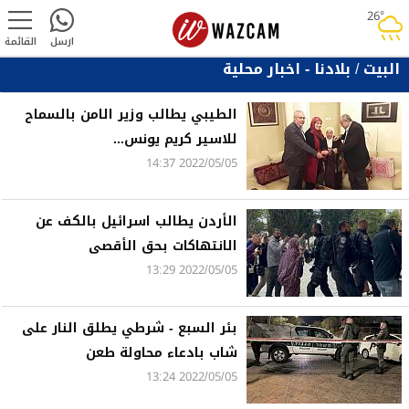
26°
rainy
ارسل
القائمة
البيت
/
بلادنا - اخبار محلية
الطيبي يطالب وزير الامن بالسماح
للاسير كريم يونس...
2022/05/05 14:37
الأردن يطالب اسرائيل بالكف عن
الانتهاكات بحق الأقصى
2022/05/05 13:29
بئر السبع - شرطي يطلق النار على
شاب بادعاء محاولة طعن
2022/05/05 13:24